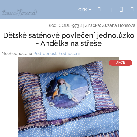
Přejít
Nák
Hledat
Přihlášení
na
CZK
obsah
koší
Kód:
CODE-9738
|
Značka:
Zuzana Honsová
Dětské saténové povlečení jednolůžko
- Andělka na střeše
Průměrné
Neohodnoceno
Podrobnosti hodnocení
hodnocení
AKCE
produktu
je
0,0
z
5
hvězdiček.