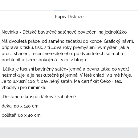
Twitter
Facebook
Popis
Diskuze
Novinka - Dětské bavlněné saténové povlečení na jednolůžko.
Má dvouletá práce, od samého začátku do konce. Grafický návrh,
příprava k tisku, tisk, šití ...dva roky přemýšlení, vymýšlení jak a
proč.. shánění, řešení neřešitelného. po dvou letech se mohu
pochlupit a jsem spokojená... více v blogu
Látka je luxusní bavlněný satén- jemná a pevná látka co vydrží ,
nežmolkuje a je neskutečně příjemná. V létě chladí v zimě hřeje.
Je to luxusní 100 % bavlněný satén. Má certifikát Oeko - tex,
vhodný i pro miminka.
Dostanete krásně dárkově zabalené.
deka: 90 x 140 cm
polštář: 60 x 40 cm
Z
á