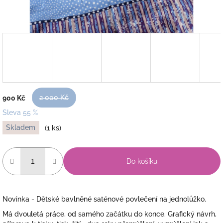
2 000 Kč
900 Kč
Sleva 55 %
Měrná
Skladem
(1 ks)
cena:
Do košíku
Novinka - Dětské bavlněné saténové povlečení na jednolůžko.
Má dvouletá práce, od samého začátku do konce. Grafický návrh,