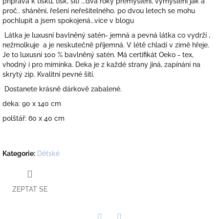
příprava k tisku, tisk, šití ...dva roky přemýšlení, vymýšlení jak a
proč.. shánění, řešení neřešitelného. po dvou letech se mohu
pochlupit a jsem spokojená...více v blogu
Látka je luxusní bavlněný satén- jemná a pevná látka co vydrží ,
nežmolkuje a je neskutečně příjemná. V létě chladí v zimě hřeje.
Je to luxusní 100 % bavlněný satén. Má certifikát Oeko - tex,
vhodný i pro miminka. Deka je z každé strany jiná, zapínání na
skrytý zip. Kvalitní pevné šití.
Dostanete krásně dárkově zabalené.
deka: 90 x 140 cm
polštář: 60 x 40 cm
Kategorie
:
Dětské
ZEPTAT SE