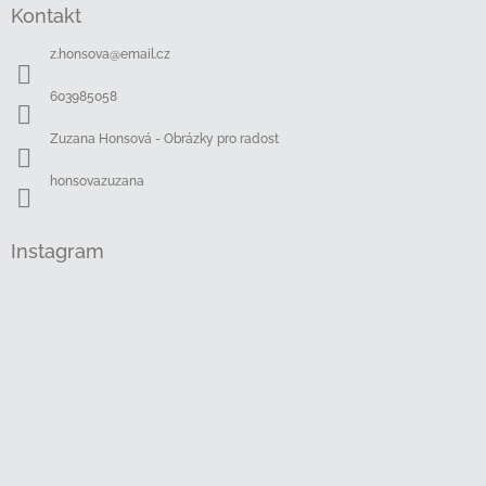
Kontakt
p
a
z.honsova
@
email.cz
t
í
603985058
Zuzana Honsová - Obrázky pro radost
honsovazuzana
Instagram