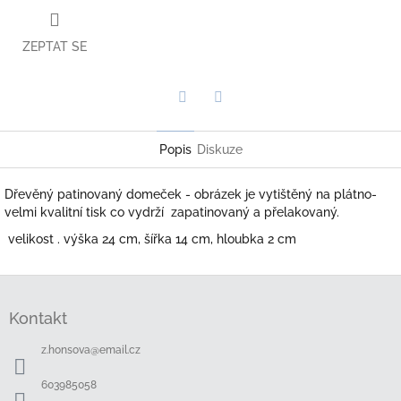
ZEPTAT SE
Twitter
Facebook
Popis
Diskuze
Dřevěný patinovaný domeček - obrázek je vytištěný na plátno-
velmi kvalitní tisk co vydrží zapatinovaný a přelakovaný.
velikost . výška 24 cm, šířka 14 cm, hloubka 2 cm
Z
á
Kontakt
p
a
z.honsova
@
email.cz
t
í
603985058