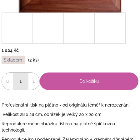
1 024 Kč
Měrná
Skladem
(2 ks)
cena:
Do košíku
Profesionální tisk na plátno - od originálu téměř k nerozeznání
velikost 28 x 28 cm, obrázek je velký 20 x 20 cm
Reprodukce mého obrázku tištěná na plátně špičkovou
technologií.
Reprodukce jsou podepsané. Zarámováno v krásném dřevěném