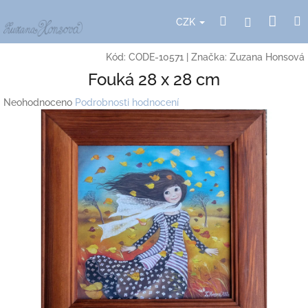
Přejít
Nák
Hledat
Přihlášení
na
CZK
obsah
koší
Kód:
CODE-10571
|
Značka:
Zuzana Honsová
Fouká 28 x 28 cm
Průměrné
Neohodnoceno
Podrobnosti hodnocení
hodnocení
produktu
je
0,0
z
5
hvězdiček.