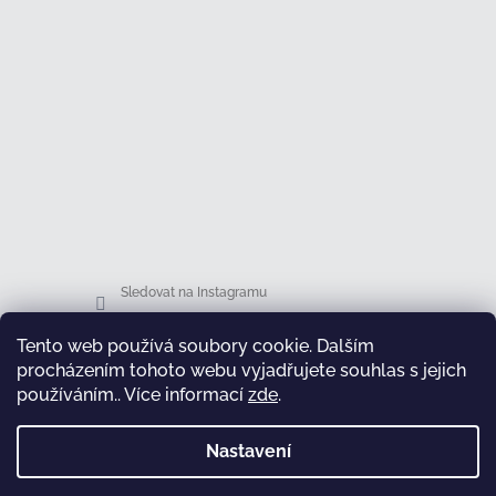
Sledovat na Instagramu
Tento web používá soubory cookie. Dalším
Facebook
procházením tohoto webu vyjadřujete souhlas s jejich
používáním.. Více informací
zde
.
Nastavení
test