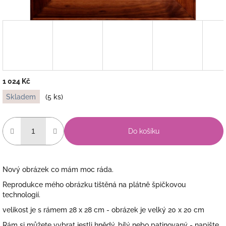
1 024 Kč
Měrná
Skladem
(5 ks)
cena:
Do košíku
Nový obrázek co mám moc ráda.
Reprodukce mého obrázku tištěná na plátně špičkovou
technologií.
velikost je s rámem 28 x 28 cm - obrázek je velký 20 x 20 cm
Rám si můžete vybrat jestli hnědý, bílý nebo patinovaný - napište