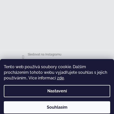
Sledovat na Instagramu
Tento web používá soubory cookie. Dalším
Facebook
procházením tohoto webu vyjadřujete souhlas s jejich
používáním.. Více informací
zde
.
Nastavení
test
Souhlasím
Copyright 2026
Honsová shop
. Všechna práva
Vytvořil Shoptet
vyhrazena.