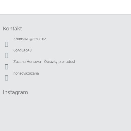
Z
á
Kontakt
p
a
z.honsova
@
email.cz
t
í
603985058
Zuzana Honsová - Obrázky pro radost
honsovazuzana
Instagram