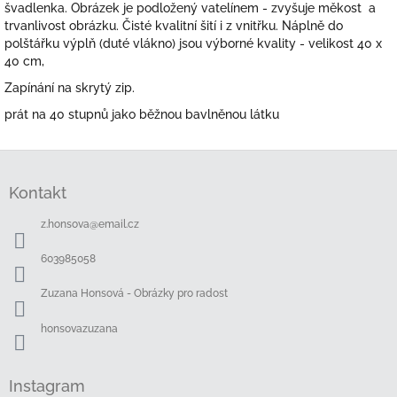
švadlenka. Obrázek je podložený vatelínem - zvyšuje měkost a
trvanlivost obrázku. Čisté kvalitní šití i z vnitřku. Náplně do
polštářku výplň (duté vlákno) jsou výborné kvality - velikost 40 x
40 cm,
Zapínání na skrytý zip.
prát na 40 stupnů jako běžnou bavlněnou látku
Z
á
Kontakt
p
a
z.honsova
@
email.cz
t
í
603985058
Zuzana Honsová - Obrázky pro radost
honsovazuzana
Instagram