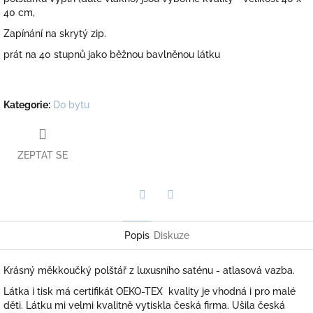
40 cm,
Zapínání na skrytý zip.
prát na 40 stupnů jako běžnou bavlněnou látku
Kategorie
:
Do bytu
ZEPTAT SE
Twitter
Facebook
Popis
Diskuze
Krásný měkkoučký polštář z luxusního saténu - atlasová vazba.
Látka i tisk má certifikát OEKO-TEX kvality je vhodná i pro malé
děti. Látku mi velmi kvalitně vytiskla česká firma. Ušila česká