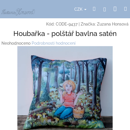
Přejít
Nák
Hledat
Přihlášení
na
CZK
obsah
koší
Kód:
CODE-9437
|
Značka:
Zuzana Honsová
Houbařka - polštář bavlna satén
Průměrné
Neohodnoceno
Podrobnosti hodnocení
hodnocení
produktu
je
0,0
z
5
hvězdiček.