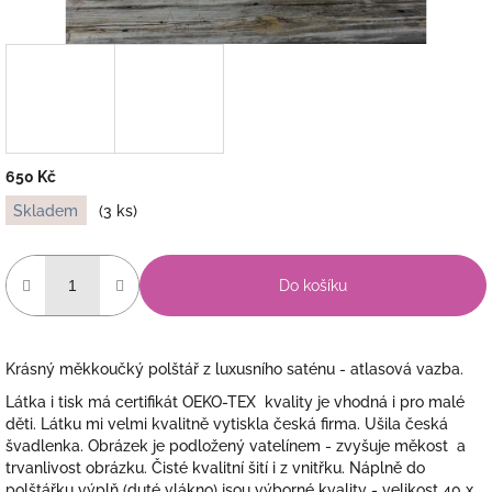
650 Kč
Měrná
Skladem
(3 ks)
cena:
Do košíku
Krásný měkkoučký polštář z luxusního saténu - atlasová vazba.
Látka i tisk má certifikát OEKO-TEX kvality je vhodná i pro malé
děti. Látku mi velmi kvalitně vytiskla česká firma. Ušila česká
švadlenka. Obrázek je podložený vatelínem - zvyšuje měkost a
trvanlivost obrázku. Čisté kvalitní šití i z vnitřku. Náplně do
polštářku výplň (duté vlákno) jsou výborné kvality - velikost 40 x