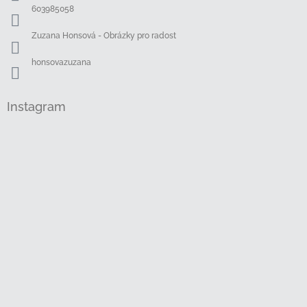
í
603985058
Zuzana Honsová - Obrázky pro radost
honsovazuzana
Instagram