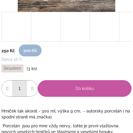
300 Kč
250 Kč
Sleva 16 %
Měrná
Skladem
(3 ks)
cena:
Do košíku
Hrníček tak akorát - 300 ml, výška 9 cm, - autorský porcelán ( na
spodní straně má značka).
Porcelán jsou pro mne vždy nervy.. tohle je první vlaštovna
nových veselých hrníčků se šťastnými a veselými brouky..