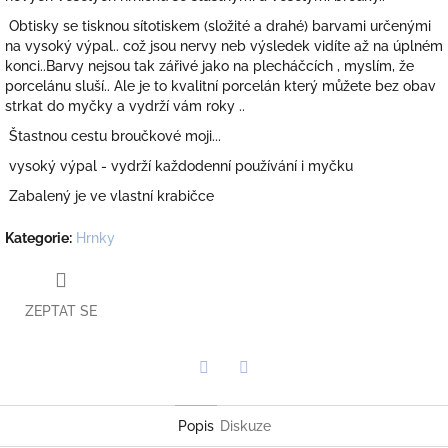
Obtisky se tisknou sítotiskem (složité a drahé) barvami určenými
na vysoký výpal.. což jsou nervy neb výsledek vidíte až na úplném
konci..Barvy nejsou tak zářivé jako na plecháčcích , myslím, že
porcelánu sluší.. Ale je to kvalitní porcelán který můžete bez obav
strkat do myčky a vydrží vám roky ..
Štastnou cestu broučkové moji...
vysoký výpal - vydrží každodenní používání i myčku
Zabalený je ve vlastní krabičce
Kategorie
:
Hrnky
ZEPTAT SE
Twitter
Facebook
Popis
Diskuze