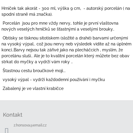
Hrníček tak akorát - 300 ml, výška 9 cm, - autorský porcelán ( na
spodní straně má značka).
Porcelán jsou pro mne vždy nervy.. tohle je první vlaštovna
nových veselých hrníčků se šťastnými a veselými brouky..
Obtisky se tisknou sítotiskem (složité a drahé) barvami určenými
na vysoký výpal.. což jsou nervy neb výsledek vidíte až na úplném
konci..Barvy nejsou tak zářivé jako na plecháčcích , myslím, že
porcelánu sluší.. Ale je to kvalitní porcelán který můžete bez obav
strkat do myčky a vydrží vám roky ..
Štastnou cestu broučkové moji...
vysoký výpal - vydrží každodenní používání i myčku
Zabalený je ve vlastní krabičce
Z
á
Kontakt
p
a
z.honsova
@
email.cz
t