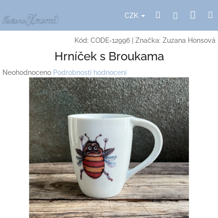
Přejít
Nák
Hledat
Přihlášení
na
CZK
obsah
koší
Kód:
CODE-12996
|
Značka:
Zuzana Honsová
Hrníček s Broukama
Průměrné
Neohodnoceno
Podrobnosti hodnocení
hodnocení
produktu
je
0,0
z
5
hvězdiček.