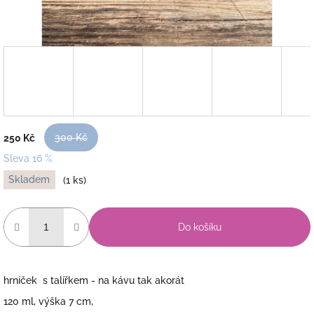
300 Kč
250 Kč
Sleva 16 %
Měrná
Skladem
(1 ks)
cena:
Do košíku
hrníček s talířkem - na kávu tak akorát
120 ml, výška 7 cm,