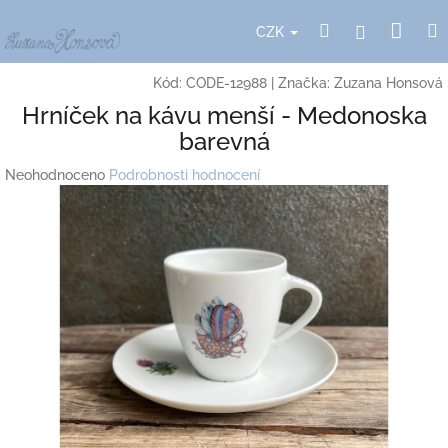
Přejít
Nák
Hledat
Přihlášení
na
CZK
obsah
koší
Kód:
CODE-12988
|
Značka:
Zuzana Honsová
Hrníček na kávu menší - Medonoska
barevná
Průměrné
Neohodnoceno
Podrobnosti hodnocení
hodnocení
produktu
je
0,0
z
5
hvězdiček.