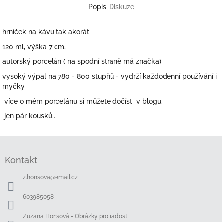
Popis
Diskuze
hrníček na kávu tak akorát
120 ml, výška 7 cm,
autorský porcelán ( na spodní straně má značka)
vysoký výpal na 780 - 800 stupňů - vydrží každodenní používání i
myčky
více o mém porcelánu si můžete dočíst v blogu.
jen pár kousků..
Z
á
Kontakt
p
a
z.honsova
@
email.cz
t
í
603985058
Zuzana Honsová - Obrázky pro radost