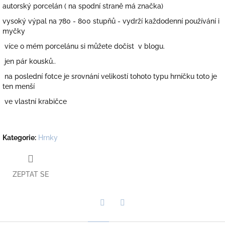
autorský porcelán ( na spodní straně má značka)
vysoký výpal na 780 - 800 stupňů - vydrží každodenní používání i
myčky
více o mém porcelánu si můžete dočíst v blogu.
jen pár kousků..
na poslední fotce je srovnání velikostí tohoto typu hrníčku toto je
ten menší
ve vlastní krabičce
Kategorie
:
Hrnky
ZEPTAT SE
Twitter
Facebook