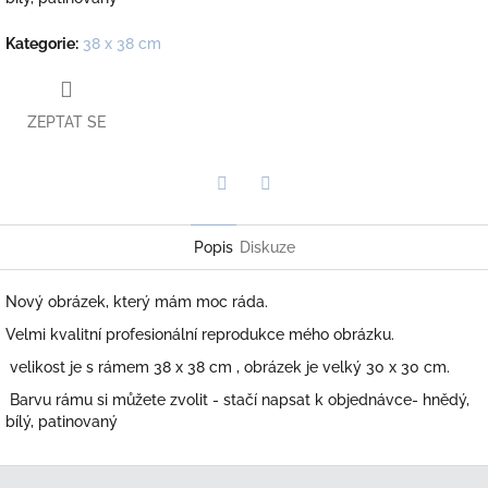
Kategorie
:
38 x 38 cm
ZEPTAT SE
Twitter
Facebook
Popis
Diskuze
Nový obrázek, který mám moc ráda.
Velmi kvalitní profesionální reprodukce mého obrázku.
velikost je s rámem 38 x 38 cm , obrázek je velký 30 x 30 cm.
Barvu rámu si můžete zvolit - stačí napsat k objednávce- hnědý,
bílý, patinovaný
Z