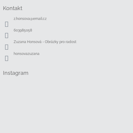
á
Kontakt
p
a
z.honsova
@
email.cz
t
í
603985058
Zuzana Honsová - Obrázky pro radost
honsovazuzana
Instagram