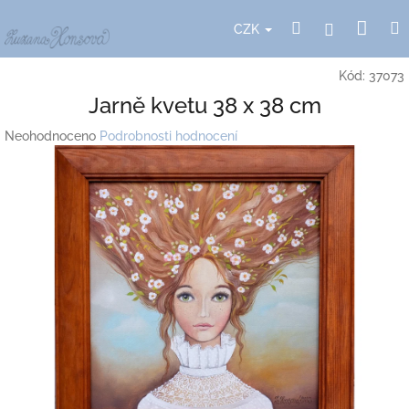
Přejít
Nák
Hledat
Přihlášení
na
CZK
obsah
koší
Kód:
37073
Jarně kvetu 38 x 38 cm
Průměrné
Neohodnoceno
Podrobnosti hodnocení
hodnocení
produktu
je
0,0
z
5
hvězdiček.