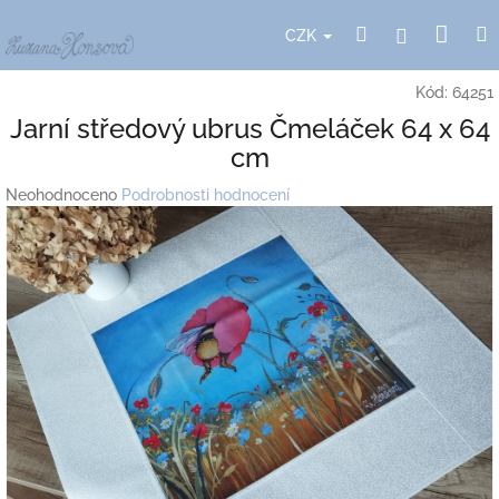
Přejít
Nák
Hledat
Přihlášení
na
CZK
obsah
koší
Kód:
64251
Jarní středový ubrus Čmeláček 64 x 64
cm
Průměrné
Neohodnoceno
Podrobnosti hodnocení
hodnocení
produktu
je
0,0
z
5
hvězdiček.