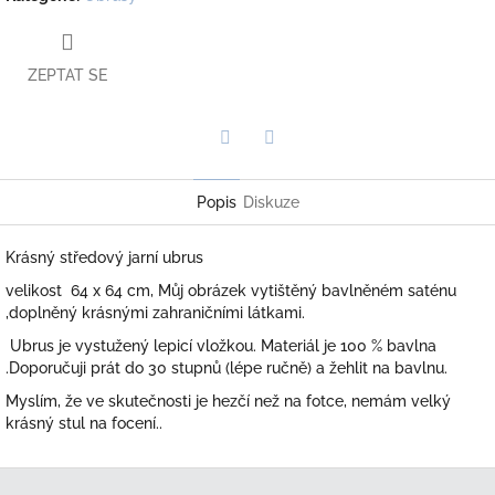
ZEPTAT SE
Twitter
Facebook
Popis
Diskuze
Krásný středový jarní ubrus
velikost 64 x 64 cm, Můj obrázek vytištěný bavlněném saténu
,doplněný krásnými zahraničními látkami.
Ubrus je
vystužený lepicí vložkou. Materiál je 100 % bavlna
.Doporučuji prát do 30 stupnů (lépe ručně) a žehlit na bavlnu.
Myslím, že ve skutečnosti je hezčí než na fotce, nemám velký
krásný stul na focení..
Z