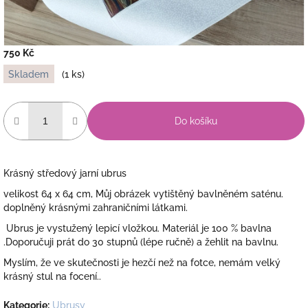
750 Kč
Měrná
Skladem
(1 ks)
cena:
Do košíku
Krásný středový jarní ubrus
velikost 64 x 64 cm, Můj obrázek vytištěný bavlněném saténu.
doplněný krásnými zahraničními látkami.
Ubrus je
vystužený lepicí vložkou. Materiál je 100 % bavlna
.Doporučuji prát do 30 stupnů (lépe ručně) a žehlit na bavlnu.
Myslím, že ve skutečnosti je hezčí než na fotce, nemám velký
krásný stul na focení..
Kategorie
:
Ubrusy