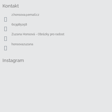
á
Kontakt
p
a
z.honsova
@
email.cz
t
í
603985058
Zuzana Honsová - Obrázky pro radost
honsovazuzana
Instagram