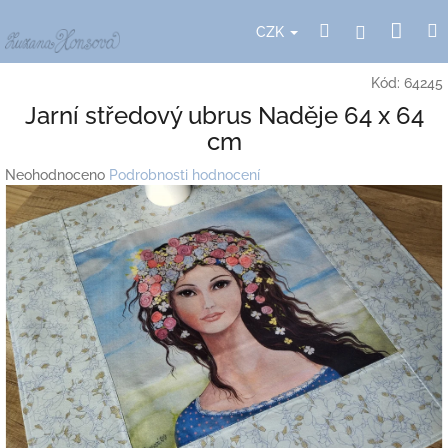
Přejít
Nák
Hledat
Přihlášení
na
CZK
obsah
koší
Kód:
64245
Jarní středový ubrus Naděje 64 x 64
cm
Průměrné
Neohodnoceno
Podrobnosti hodnocení
hodnocení
produktu
je
0,0
z
5
hvězdiček.