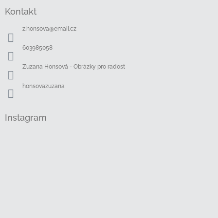
á
Kontakt
p
a
z.honsova
@
email.cz
t
í
603985058
Zuzana Honsová - Obrázky pro radost
honsovazuzana
Instagram