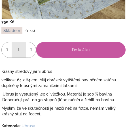
750 Kč
Měrná
Skladem
(1 ks)
cena:
Do košíku
Krásný středový jarní ubrus
velikost 64 x 64 cm, Můj obrázek vytištěný bavlněném saténu.
doplněný krásnými zahraničními látkami.
Ubrus je
vystužený lepicí vložkou. Materiál je 100 % bavlna
.Doporučuji prát do 30 stupnů (lépe ručně) a žehlit na bavlnu.
Myslím, že ve skutečnosti je hezčí než na fotce, nemám velký
krásný stul na focení..
Kategorie
:
Ubrusy