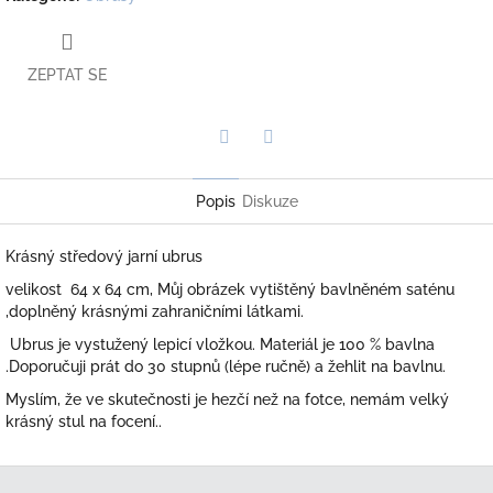
ZEPTAT SE
Twitter
Facebook
Popis
Diskuze
Krásný středový jarní ubrus
velikost 64 x 64 cm, Můj obrázek vytištěný bavlněném saténu
,doplněný krásnými zahraničními látkami.
Ubrus je
vystužený lepicí vložkou. Materiál je 100 % bavlna
.Doporučuji prát do 30 stupnů (lépe ručně) a žehlit na bavlnu.
Myslím, že ve skutečnosti je hezčí než na fotce, nemám velký
krásný stul na focení..
Z