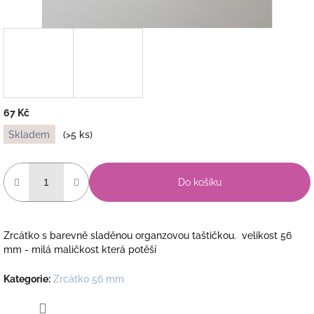
67 Kč
Měrná
Skladem
(>5 ks)
cena:
Do košíku
Zrcátko s barevně sladěnou organzovou taštičkou. velikost 56
mm - milá maličkost která potěší
Kategorie
:
Zrcátko 56 mm