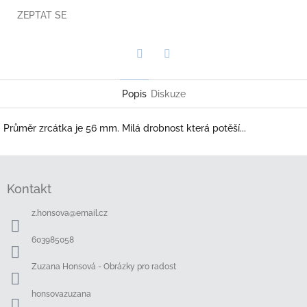
ZEPTAT SE
Twitter
Facebook
Popis
Diskuze
Průměr zrcátka je 56 mm. Milá drobnost která potěší...
Z
á
Kontakt
p
a
z.honsova
@
email.cz
t
í
603985058
Zuzana Honsová - Obrázky pro radost
honsovazuzana