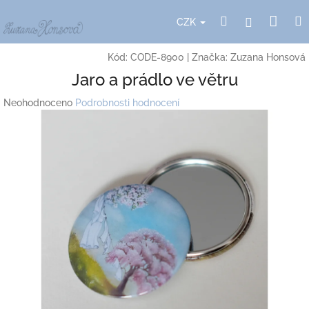
Přejít
Nák
Hledat
Přihlášení
na
CZK
obsah
koší
Kód:
CODE-8900
|
Značka:
Zuzana Honsová
Jaro a prádlo ve větru
Průměrné
Neohodnoceno
Podrobnosti hodnocení
hodnocení
produktu
je
0,0
z
5
hvězdiček.