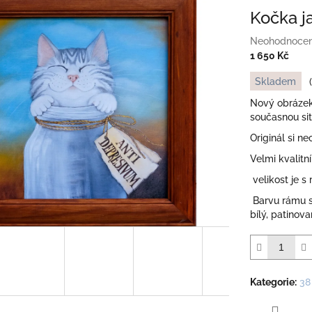
Kočka j
Průměrné
Neohodnoce
hodnocení
1 650 Kč
produktu
Měrná
Skladem
je
cena:
0,0
Nový obrázek
z
současnou sit
5
Originál si n
hvězdiček.
Velmi kvalitn
velikost je s
Barvu rámu si
bílý, patinov
Kategorie
:
38