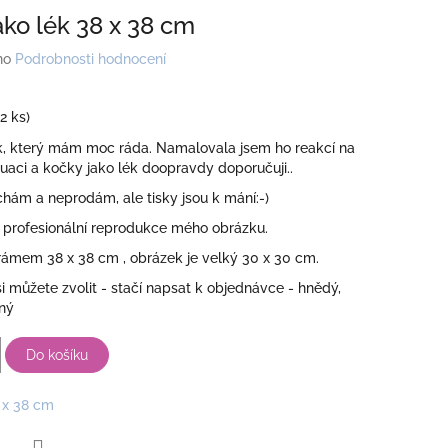
ako lék 38 x 38 cm
no
Podrobnosti hodnocení
(2 ks)
, který mám moc ráda. Namalovala jsem ho reakcí na
uaci a kočky jako lék doopravdy doporučuji..
echám a neprodám, ale tisky jsou k mání:-)
í profesionální reprodukce mého obrázku.
 rámem 38 x 38 cm , obrázek je velký 30 x 30 cm.
 můžete zvolit - stačí napsat k objednávce - hnědý,
aný
Do košíku
 x 38 cm