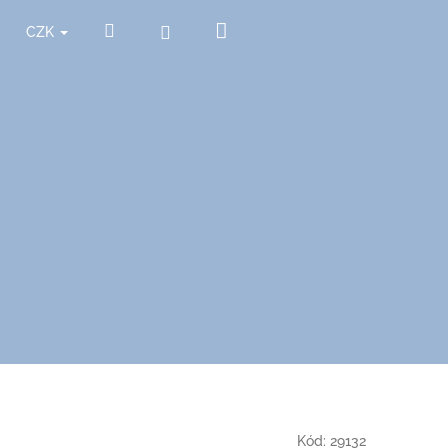
Nákupní
Hledat
Přihlášení
CZK
košík
Kód:
29132