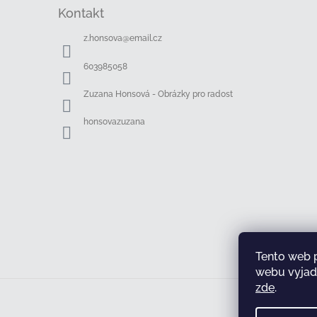
á
Kontakt
p
a
z.honsova
@
email.cz
t
í
603985058
Zuzana Honsová - Obrázky pro radost
honsovazuzana
Tento web 
webu vyjadř
zde
.