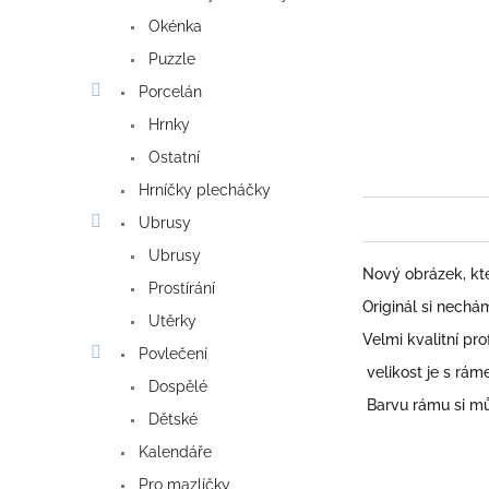
Okénka
Puzzle
Porcelán
Hrnky
Ostatní
Hrníčky plecháčky
Ubrusy
Ubrusy
Nový obrázek, kt
Prostírání
Originál si nechá
Utěrky
Velmi kvalitní pr
Povlečení
velikost je s rám
Dospělé
Barvu rámu si můž
Dětské
Kalendáře
Pro mazlíčky