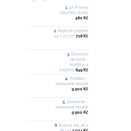
4x Pexeso
všechny druhy
480 Kč
Nejlepší pelíšek
23 x 23 cm
718 Kč
Otevírací
obrázek -
Andělka a
kočičky
849 Kč
Andělka -
malované housle
9 900 Kč
Domeček -
malované housle
9 900 Kč
Krásný rok 28 x
28 cm
1 024 Kč