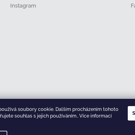
Instagram
F
používá soubory cookie. Dalším procházením tohoto
Sledovat na Instagramu
S
ujete souhlas s jejich používáním.. Více informací
test