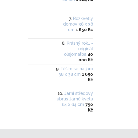
Rozkvetlý
domov 38 x 38
cm
1 650 Kč
Krásný rok.. -
originál
olejomalba
40
000 Kč
Těším se na jaro
38 x 38 cm
1 650
Kč
Jarní středový
ubrus Jarně kvetu
64 x 64 cm
750
Kč
Z