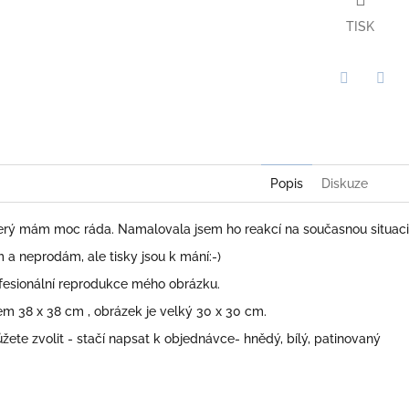
TISK
Twitter
Face
Popis
Diskuze
erý mám moc ráda. Namalovala jsem ho reakcí na současnou situaci 
m a neprodám, ale tisky jsou k mání:-)
ofesionální reprodukce mého obrázku.
em 38 x 38 cm , obrázek je velký 30 x 30 cm.
ete zvolit - stačí napsat k objednávce- hnědý, bílý, patinovaný