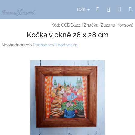
Přejít
Nák
Hledat
Přihlášení
na
CZK
obsah
koší
Kód:
CODE-411
|
Značka:
Zuzana Honsová
Kočka v okně 28 x 28 cm
Průměrné
Neohodnoceno
Podrobnosti hodnocení
hodnocení
produktu
je
0,0
z
5
hvězdiček.