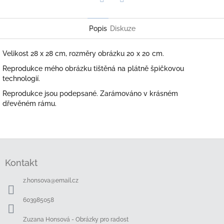
Twitter
Facebook
Popis
Diskuze
Velikost 28 x 28 cm, rozměry obrázku 20 x 20 cm.
Reprodukce mého obrázku tištěná na plátně špičkovou
technologií.
Reprodukce jsou podepsané. Zarámováno v krásném
dřevěném rámu.
Z
á
Kontakt
p
a
z.honsova
@
email.cz
t
í
603985058
Zuzana Honsová - Obrázky pro radost