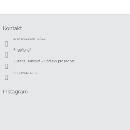
Z
á
Kontakt
p
a
z.honsova
@
email.cz
t
í
603985058
Zuzana Honsová - Obrázky pro radost
honsovazuzana
Instagram