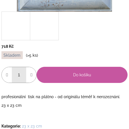
718 Kč
Měrná
Skladem
(>5 ks)
cena:
Do košíku
profesionální tisk na plátno - od originálu téměř k nerozeznání.
23 x 23 cm
Kategorie
:
23 x 23 cm