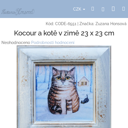
Přejít
Nák
Hledat
Přihlášení
na
CZK
obsah
koší
Kód:
CODE-6551
|
Značka:
Zuzana Honsová
Kocour a kotě v zimě 23 x 23 cm
Průměrné
Neohodnoceno
Podrobnosti hodnocení
hodnocení
produktu
je
0,0
z
5
hvězdiček.