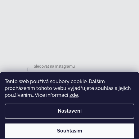
Sledovat na Instagramu
Tento web používá soubory cookie. Dalším
Facebook
procházením tohoto webu vyjadřujete souhlas s jejich
používáním.. Více informací
zde
.
Nastavení
test
Souhlasím
Copyright 2026
Honsová shop
. Všechna práva
Vytvořil Shoptet
vyhrazena.