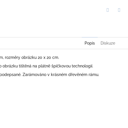
Twitter
Face
Popis
Diskuze
cm, rozměry obrázku 20 x 20 cm.
obrázku tištěná na plátně špičkovou technologií.
 podepsané. Zarámováno v krásném dřevěném rámu.