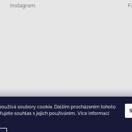
Instagram
F
používá soubory cookie. Dalším procházením tohoto
Sledovat na Instagramu
S
ujete souhlas s jejich používáním.. Více informací
test