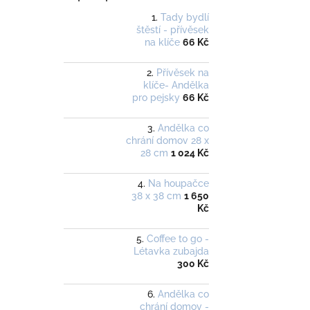
Tady bydlí
štěstí - přívěsek
na klíče
66 Kč
Přívěsek na
klíče- Andělka
pro pejsky
66 Kč
Andělka co
chrání domov 28 x
28 cm
1 024 Kč
Na houpačce
38 x 38 cm
1 650
Kč
Coffee to go -
Létavka zubajda
300 Kč
Andělka co
chrání domov -