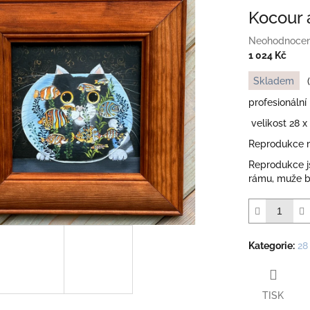
Kocour 
Průměrné
Neohodnoce
hodnocení
1 024 Kč
produktu
Měrná
Skladem
je
cena:
0,0
profesionální
z
velikost 28 x
5
hvězdiček.
Reprodukce m
Reprodukce 
rámu, muže b
Kategorie
:
28
TISK