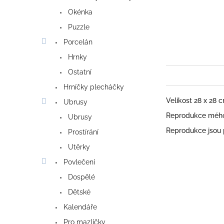
Okénka
Puzzle
Porcelán
Hrnky
Ostatní
Hrníčky plecháčky
Velikost 28 x 28 
Ubrusy
Reprodukce mého 
Ubrusy
Reprodukce jsou
Prostírání
Utěrky
Povlečení
Dospělé
Dětské
Kalendáře
Pro mazlíčky