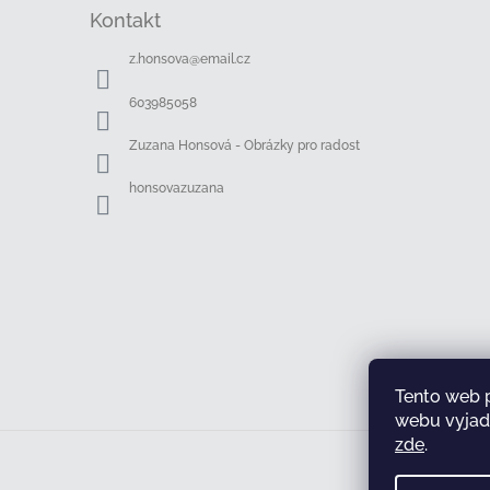
á
Kontakt
p
a
z.honsova
@
email.cz
t
í
603985058
Zuzana Honsová - Obrázky pro radost
honsovazuzana
Tento web 
webu vyjadř
zde
.