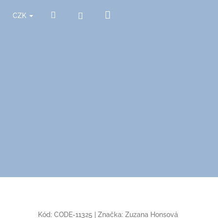
Nákupní
Hledat
Přihlášení
CZK
košík
Kód:
CODE-11325
|
Značka:
Zuzana Honsová