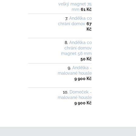
velký magnet 75
mm
61 Kč
Andělka co
chrání domov
67
Kč
Andělka co
chrání domov
magnet 56 mm
50 Kč
Andělka -
malované housle
9 900 Kč
Domeček -
malované housle
9 900 Kč
Z