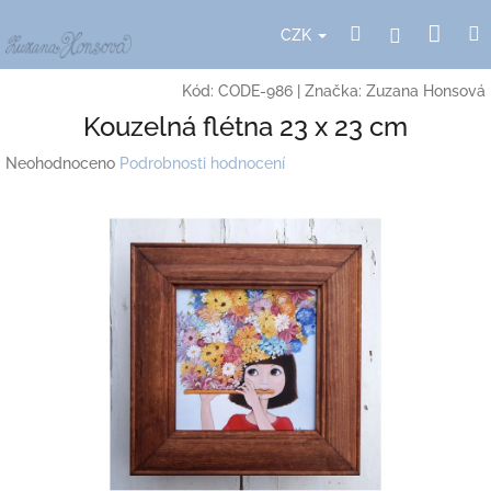
Přejít
Nák
Hledat
Přihlášení
na
CZK
obsah
koší
Kód:
CODE-986
|
Značka:
Zuzana Honsová
Kouzelná flétna 23 x 23 cm
Průměrné
Neohodnoceno
Podrobnosti hodnocení
hodnocení
produktu
je
0,0
z
5
hvězdiček.