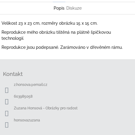
Popis
Diskuze
Velikost 23 x 23 cm, rozměry obrázku 15 x 15 cm.
Reprodukce mého obrázku tištěná na plátně špičkovou
technologií.
Reprodukce jsou podepsané. Zarámováno v dřevěném rámu.
Z
á
Kontakt
p
a
z.honsova
@
email.cz
t
í
603985058
Zuzana Honsová - Obrázky pro radost
honsovazuzana