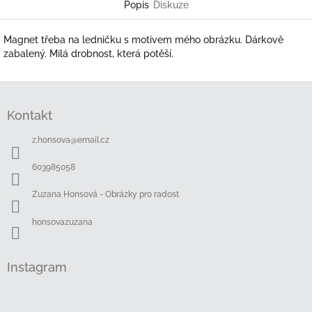
Popis
Diskuze
Magnet třeba na ledničku s motivem mého obrázku. Dárkově
zabalený. Milá drobnost, která potěší.
Z
á
Kontakt
p
a
z.honsova
@
email.cz
t
í
603985058
Zuzana Honsová - Obrázky pro radost
honsovazuzana
Instagram