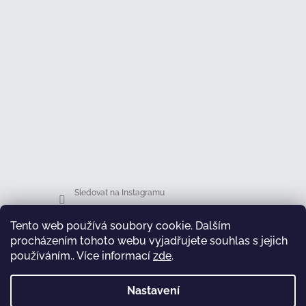
Sledovat na Instagramu
Tento web používá soubory cookie. Dalším
Facebook
procházením tohoto webu vyjadřujete souhlas s jejich
používáním.. Více informací
zde
.
Nastavení
test