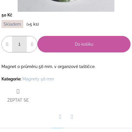
50 Kč
Měrná
Skladem
(>5 ks)
cena:
Do košíku
Magnet o průměru 56 mm, v organzové taštičce.
Kategorie
:
Magnety 56 mm
ZEPTAT SE
Twitter
Facebook