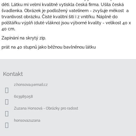
děti. Látku mi velmi kvalitně vytiskla česká firma. Ušila česká
švadlenka. Obrázek je podložený vatelínem - zvyšuje měkost a
trvanlivost obrázku. Čisté kvalitní šití i z vnitřku. Náplně do
polštářku výplň (duté vlákno) jsou výborné kvality - velikost 40 x
40 cm,
Zapínání na skrytý zip.
prát na 40 stupnů jako běžnou bavlněnou látku
Z
á
Kontakt
p
a
z.honsova
@
email.cz
t
í
603985058
Zuzana Honsová - Obrázky pro radost
honsovazuzana