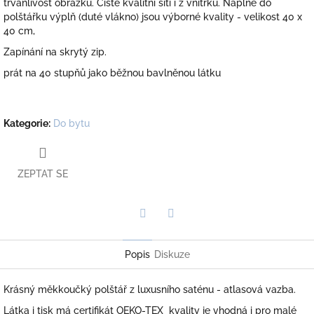
trvanlivost obrázku. Čisté kvalitní šití i z vnitřku. Náplně do
polštářku výplň (duté vlákno) jsou výborné kvality - velikost 40 x
40 cm,
Zapínání na skrytý zip.
prát na 40 stupňů jako běžnou bavlněnou látku
Kategorie
:
Do bytu
ZEPTAT SE
Twitter
Facebook
Popis
Diskuze
Krásný měkkoučký polštář z luxusního saténu - atlasová vazba.
Látka i tisk má certifikát OEKO-TEX kvality je vhodná i pro malé