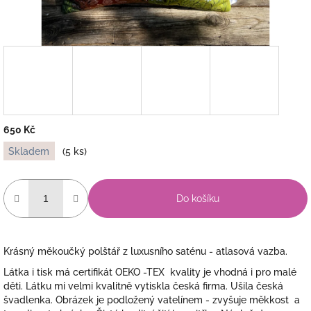
650 Kč
Měrná
Skladem
(5 ks)
cena:
Do košíku
Krásný měkoučký polštář z luxusního saténu - atlasová vazba.
Látka i tisk má certifikát OEKO -TEX kvality je vhodná i pro malé
děti. Látku mi velmi kvalitně vytiskla česká firma. Ušila česká
švadlenka. Obrázek je podložený vatelínem - zvyšuje měkkost a