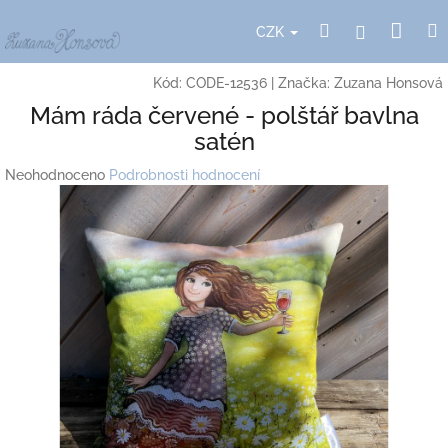
Přejít
Nák
Hledat
Přihlášení
na
CZK
obsah
koší
Kód:
CODE-12536
|
Značka:
Zuzana Honsová
Mám ráda červené - polštář bavlna
satén
Průměrné
Neohodnoceno
Podrobnosti hodnocení
hodnocení
produktu
je
0,0
z
5
hvězdiček.