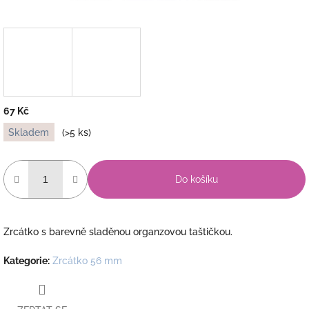
67 Kč
Měrná
Skladem
(>5 ks)
cena:
Do košíku
Zrcátko s barevně sladěnou organzovou taštičkou.
Kategorie
:
Zrcátko 56 mm