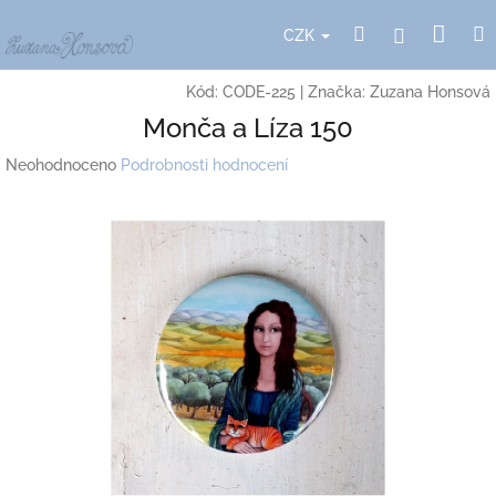
Přejít
Nák
Hledat
Přihlášení
na
CZK
obsah
koší
Kód:
CODE-225
|
Značka:
Zuzana Honsová
Monča a Líza 150
Průměrné
Neohodnoceno
Podrobnosti hodnocení
hodnocení
produktu
je
0,0
z
5
hvězdiček.