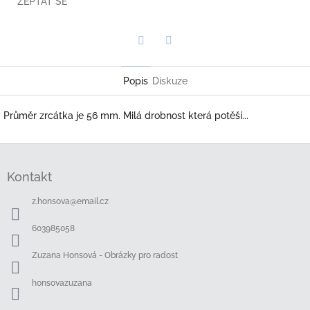
ZEPTAT SE
Twitter
Facebook
Popis
Diskuze
Průměr zrcátka je 56 mm. Milá drobnost která potěší...
Z
á
Kontakt
p
a
z.honsova
@
email.cz
t
í
603985058
Zuzana Honsová - Obrázky pro radost
honsovazuzana