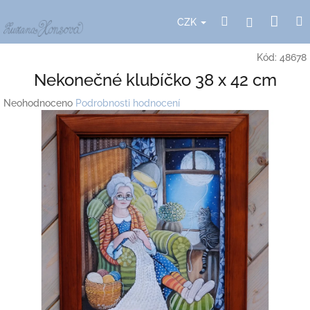
Přejít
Nák
Hledat
Přihlášení
na
CZK
obsah
koší
Kód:
48678
Nekonečné klubíčko 38 x 42 cm
Průměrné
Neohodnoceno
Podrobnosti hodnocení
hodnocení
produktu
je
0,0
z
5
hvězdiček.