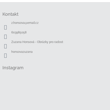
Z
á
Kontakt
p
a
z.honsova
@
email.cz
t
í
603985058
Zuzana Honsová - Obrázky pro radost
honsovazuzana
Instagram