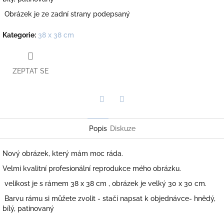
Obrázek je ze zadní strany podepsaný
Kategorie
:
38 x 38 cm
ZEPTAT SE
Twitter
Facebook
Popis
Diskuze
Nový obrázek, který mám moc ráda.
Velmi kvalitní profesionální reprodukce mého obrázku.
velikost je s rámem 38 x 38 cm , obrázek je velký 30 x 30 cm.
Barvu rámu si můžete zvolit - stačí napsat k objednávce- hnědý,
bílý, patinovaný