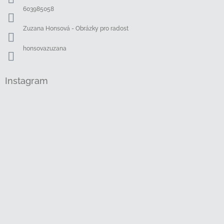
í
603985058
Zuzana Honsová - Obrázky pro radost
honsovazuzana
Instagram