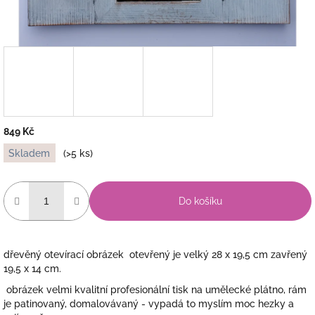
849 Kč
Měrná
Skladem
(>5 ks)
cena:
Do košíku
dřevěný otevírací obrázek otevřený je velký 28 x 19,5 cm zavřený
19,5 x 14 cm.
obrázek velmi kvalitní profesionální tisk na umělecké plátno, rám
je patinovaný, domalovávaný - vypadá to myslím moc hezky a