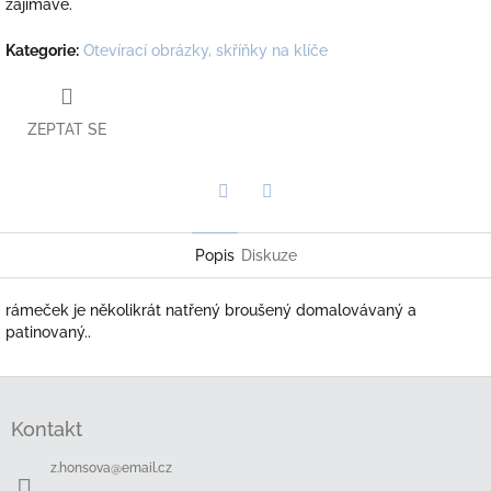
zajímavě.
Kategorie
:
Otevírací obrázky, skříňky na klíče
ZEPTAT SE
Twitter
Facebook
Popis
Diskuze
rámeček je několikrát natřený broušený domalovávaný a
patinovaný..
Z
á
Kontakt
p
a
z.honsova
@
email.cz
t