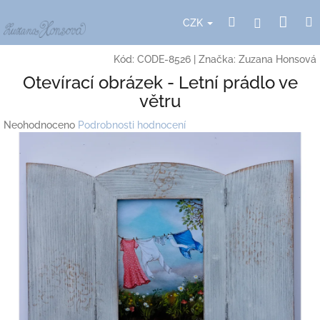
Přejít
Nák
Hledat
Přihlášení
na
CZK
obsah
koší
Kód:
CODE-8526
|
Značka:
Zuzana Honsová
Otevírací obrázek - Letní prádlo ve
větru
Průměrné
Neohodnoceno
Podrobnosti hodnocení
hodnocení
produktu
je
0,0
z
5
hvězdiček.