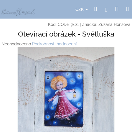
Přejít
Nák
Hledat
Přihlášení
na
CZK
obsah
koší
Kód:
CODE-7421
|
Značka:
Zuzana Honsová
Otevírací obrázek - Světluška
Průměrné
Neohodnoceno
Podrobnosti hodnocení
hodnocení
produktu
je
0,0
z
5
hvězdiček.