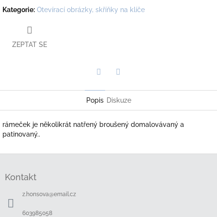
Kategorie
:
Otevírací obrázky, skříňky na klíče
ZEPTAT SE
Twitter
Facebook
Popis
Diskuze
rámeček je několikrát natřený broušený domalovávaný a
patinovaný..
Z
á
Kontakt
p
a
z.honsova
@
email.cz
t
í
603985058