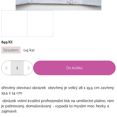
849 Kč
Měrná
Skladem
(>5 ks)
cena:
Do košíku
dřevěný otevírací obrázek otevřený je velký 28 x 19,5 cm zavřený
19,5 x 14 cm.
obrázek velmi kvalitní profesionální tisk na umělecké plátno, rám
je patinovaný, domalovávaný - vypadá to myslím moc hezky a
zajímavě.