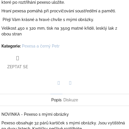
které po roztříhání pexeso uložíte.
Hraní pexesa pomáhá při procvičování soustředění a paměti.
Přeji Vám krásné a hravé chvíle s mými obrázky.
Velikost 450 x 320 mm, tisk na 350g matné křídě, lesklý lak z
obou stran
Kategorie
:
Pexesa a černý Petr
ZEPTAT SE
Twitter
Facebook
Popis
Diskuze
NOVINKA - Pexeso s mými obrázky
Pexeso obsahuje 32 párů kartiček s mými obrázky. Jsou vytištěná
na dvou listech. Kartičky pečlivě roztříháte .