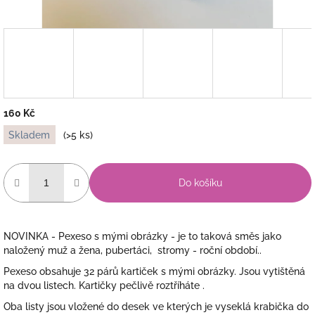
160 Kč
Měrná
Skladem
(>5 ks)
cena:
Do košíku
NOVINKA - Pexeso s mými obrázky - je to taková směs jako
naložený muž a žena, pubertáci, stromy - roční období..
Pexeso obsahuje 32 párů kartiček s mými obrázky. Jsou vytištěná
na dvou listech. Kartičky pečlivě roztříháte .
Oba listy jsou vložené do desek ve kterých je vyseklá krabička do