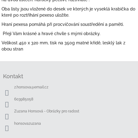
Oba listy jsou vložené do desek ve kterých je vyseklá krabička do
které po roztříhání pexeso uložíte.
Hraní pexesa pomáhá při procvičování soustředění a paměti.
Přeji Vám krásné a hravé chvíle s mými obrázky.
Velikost 450 x 320 mm, tisk na 350g matné křídě, lesklý lak z
obou stran
Z
á
Kontakt
p
a
z.honsova
@
email.cz
t
í
603985058
Zuzana Honsová - Obrázky pro radost
honsovazuzana