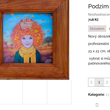
Podzim 
Průměrné
Neohodnoce
hodnocení
718 Kč
produktu
Měrná
Skladem
je
cena:
0,0
Nový obrázek
z
profesionální
5
hvězdiček.
23 x 23 cm, 
vybrat si mů
patinovaného
Kategorie
:
23