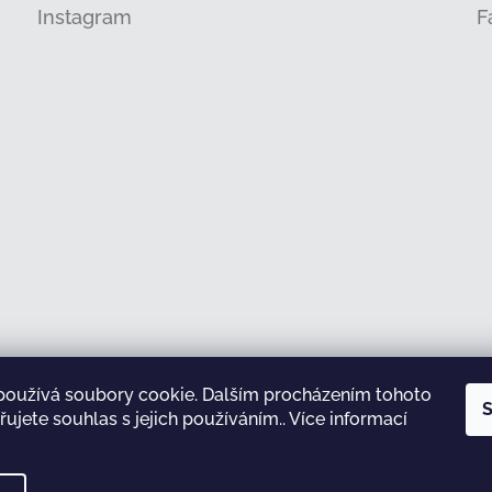
Instagram
F
používá soubory cookie. Dalším procházením tohoto
Sledovat na Instagramu
S
ujete souhlas s jejich používáním.. Více informací
test