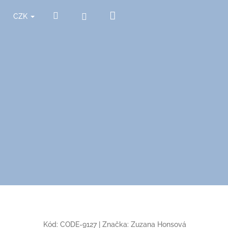
Nákupní
Hledat
Přihlášení
CZK
košík
Kód:
CODE-9127
|
Značka:
Zuzana Honsová