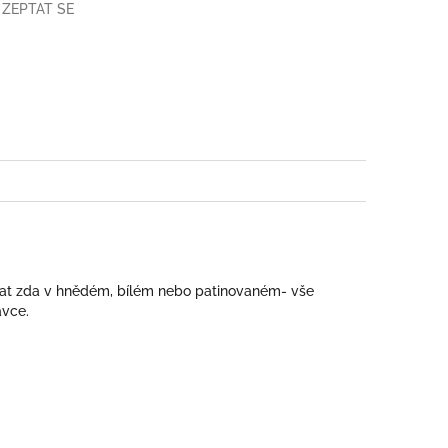
ZEPTAT SE
book
at zda v hnědém, bílém nebo patinovaném- vše
ávce.