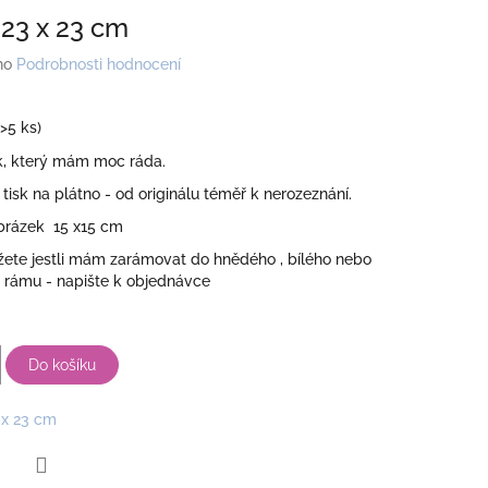
23 x 23 cm
no
Podrobnosti hodnocení
(>5 ks)
, který mám moc ráda.
 tisk na plátno - od originálu téměř k nerozeznání.
obrázek 15 x15 cm
žete jestli mám zarámovat do hnědého , bílého nebo
 rámu - napište k objednávce
Do košíku
 x 23 cm