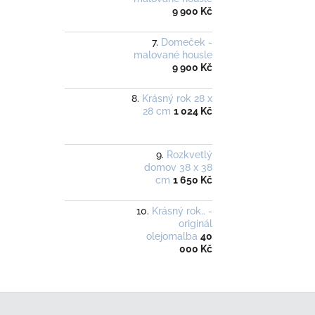
9 900 Kč
Domeček -
malované housle
9 900 Kč
Krásný rok 28 x
28 cm
1 024 Kč
Rozkvetlý
domov 38 x 38
cm
1 650 Kč
Krásný rok.. -
originál
olejomalba
40
000 Kč
Z