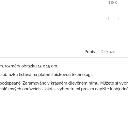
TISK
Twitter
Face
Popis
Diskuze
cm, rozměry obrázku 15 x 15 cm.
obrázku tištěná na plátně špičkovou technologií.
 podepsané. Zarámováno v krásném dřevěném rámu. Můžete si vybr
plňkových obrázcích - jaký si vyberete mi prosím napište k objedn