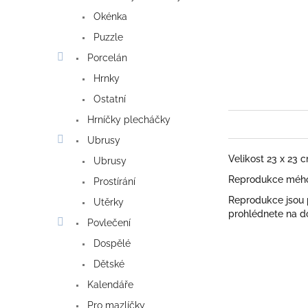
Okénka
Puzzle
Porcelán
Hrnky
Ostatní
Hrníčky plecháčky
Ubrusy
Velikost 23 x 23 
Ubrusy
Reprodukce mého 
Prostírání
Reprodukce jsou
Utěrky
prohlédnete na do
Povlečení
Dospělé
Dětské
Kalendáře
Pro mazlíčky