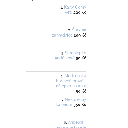
Karty Černý
Petr
220 Kč
Šťastná
zahradnice
299 Kč
Samolepky
Andělkové
90 Kč
Medonoska
barevná pravá -
nálepka na auto
50 Kč
Nekonečný
kalendář
350 Kč
Andělka -
malované housle