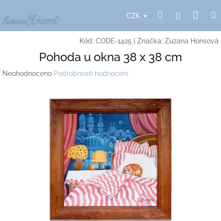
Přejít
Nák
Hledat
Přihlášení
na
CZK
obsah
koší
Kód:
CODE-1425
|
Značka:
Zuzana Honsová
Pohoda u okna 38 x 38 cm
Průměrné
Neohodnoceno
Podrobnosti hodnocení
hodnocení
produktu
je
0,0
z
5
hvězdiček.