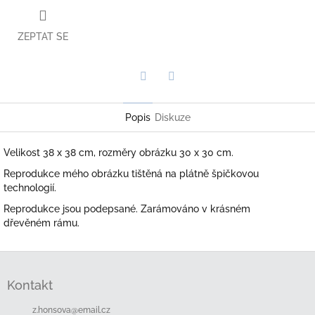
ZEPTAT SE
Twitter
Facebook
Popis
Diskuze
Velikost 38 x 38 cm, rozměry obrázku 30 x 30 cm.
Reprodukce mého obrázku tištěná na plátně špičkovou
technologií.
Reprodukce jsou podepsané. Zarámováno v krásném
dřevěném rámu.
Z
á
Kontakt
p
a
z.honsova
@
email.cz