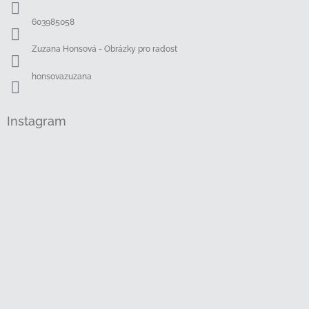
t
í
603985058
Zuzana Honsová - Obrázky pro radost
honsovazuzana
Instagram