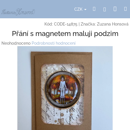
Přejít
Nák
Hledat
Přihlášení
na
CZK
obsah
koší
Kód:
CODE-14875
|
Značka:
Zuzana Honsová
Přání s magnetem maluji podzim
Průměrné
Neohodnoceno
Podrobnosti hodnocení
hodnocení
produktu
je
0,0
z
5
hvězdiček.