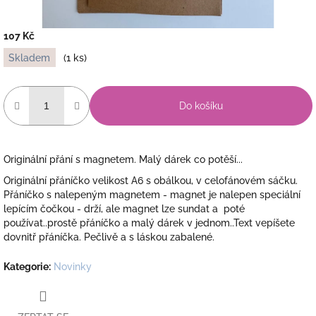
107 Kč
Měrná
Skladem
(1 ks)
cena:
Do košíku
Originální přání s magnetem. Malý dárek co potěší...
Originální přáníčko velikost A6 s obálkou, v celofánovém sáčku.
Přáníčko s nalepeným magnetem - magnet je nalepen speciální
lepícím čočkou - drží, ale magnet lze sundat a poté
používat..prostě přáníčko a malý dárek v jednom..Text vepíšete
dovnitř přáníčka. Pečlivě a s láskou zabalené.
Kategorie
:
Novinky