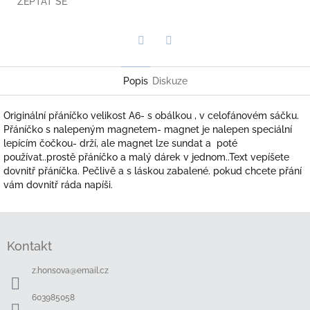
ZEPTAT SE
Twitter
Facebook
Popis
Diskuze
Originální přáníčko velikost A6- s obálkou , v celofánovém sáčku.
Přáníčko s nalepeným magnetem- magnet je nalepen speciální
lepícím čočkou- drží, ale magnet lze sundat a poté
používat..prostě přáníčko a malý dárek v jednom..Text vepíšete
dovnitř přáníčka. Pečlivě a s láskou zabalené. pokud chcete přání
vám dovnitř ráda napíši.
Z
á
Kontakt
p
a
z.honsova
@
email.cz
t
í
603985058