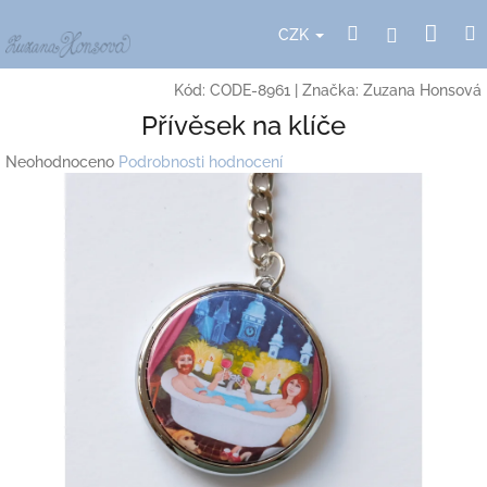
Přejít
Nák
Hledat
Přihlášení
na
CZK
obsah
koší
Kód:
CODE-8961
|
Značka:
Zuzana Honsová
Přívěsek na klíče
Průměrné
Neohodnoceno
Podrobnosti hodnocení
hodnocení
produktu
je
0,0
z
5
hvězdiček.