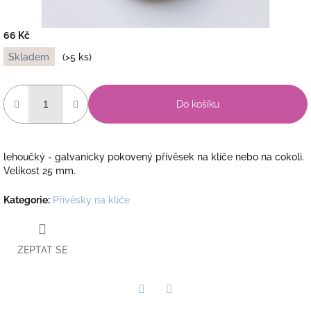
66 Kč
Měrná
Skladem
(>5 ks)
cena:
Do košíku
lehoučký - galvanicky pokovený přívěsek na klíče nebo na cokoli.
Velikost 25 mm.
Kategorie
:
Přívěsky na klíče
ZEPTAT SE
Twitter
Facebook