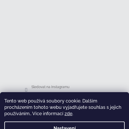
Sledovat na Instagramu
Tento web používá soubory cookie. Dalším
Facebook
procházením tohoto webu vyjadřujete souhlas s jejich
používáním.. Více informací
zde
.
Nastavení
test