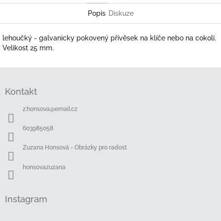
Popis
Diskuze
lehoučký - galvanicky pokovený přívěsek na klíče nebo na cokoli.
Velikost 25 mm.
Z
á
Kontakt
p
a
z.honsova
@
email.cz
t
í
603985058
Zuzana Honsová - Obrázky pro radost
honsovazuzana
Instagram