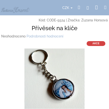
Přejít
Nák
Hledat
Přihlášení
na
CZK
obsah
koší
Kód:
CODE-5524
|
Značka:
Zuzana Honsová
Přívěsek na klíče
Průměrné
Neohodnoceno
Podrobnosti hodnocení
hodnocení
AKCE
produktu
je
0,0
z
5
hvězdiček.