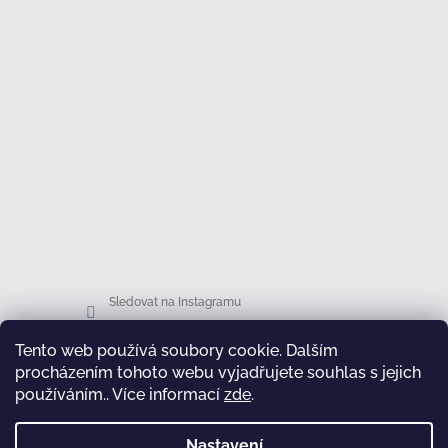
Sledovat na Instagramu
Tento web používá soubory cookie. Dalším
Facebook
procházením tohoto webu vyjadřujete souhlas s jejich
používáním.. Více informací
zde
.
Nastavení
test