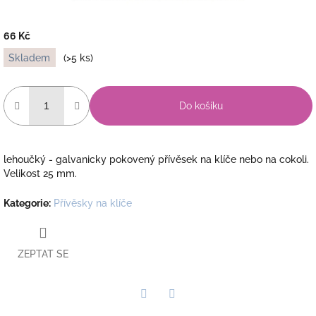
66 Kč
Měrná
Skladem
(>5 ks)
cena:
Do košíku
lehoučký - galvanicky pokovený přívěsek na klíče nebo na cokoli.
Velikost 25 mm.
Kategorie
:
Přívěsky na klíče
ZEPTAT SE
Twitter
Facebook