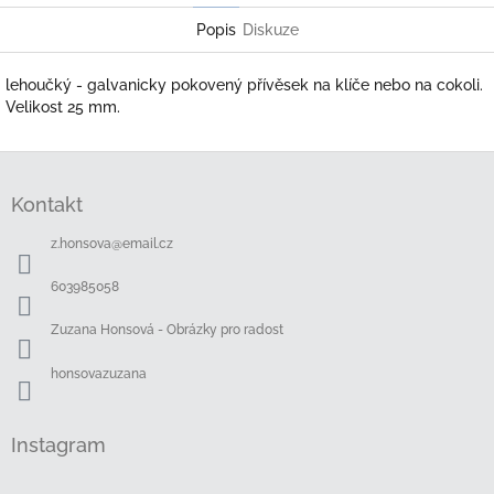
Popis
Diskuze
lehoučký - galvanicky pokovený přívěsek na klíče nebo na cokoli.
Velikost 25 mm.
Z
á
Kontakt
p
a
z.honsova
@
email.cz
t
í
603985058
Zuzana Honsová - Obrázky pro radost
honsovazuzana
Instagram