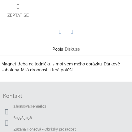
ZEPTAT SE
Twitter
Facebook
Popis
Diskuze
Magnet třeba na ledničku s motivem mého obrázku. Dárkově
zabalený. Milá drobnost, která potěší.
Z
á
Kontakt
p
a
z.honsova
@
email.cz
t
í
603985058
Zuzana Honsová - Obrázky pro radost