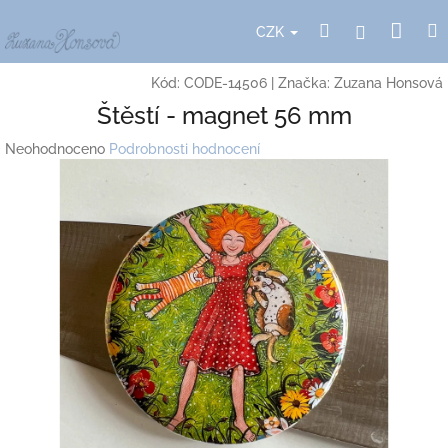
Přejít
Nák
Hledat
Přihlášení
na
CZK
obsah
koší
Kód:
CODE-14506
|
Značka:
Zuzana Honsová
Štěstí - magnet 56 mm
Průměrné
Neohodnoceno
Podrobnosti hodnocení
hodnocení
produktu
je
0,0
z
5
hvězdiček.