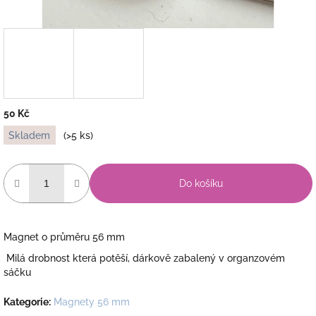
50 Kč
Měrná
Skladem
(>5 ks)
cena:
Do košíku
Magnet o průměru 56 mm
Milá drobnost která potěší, dárkově zabalený v organzovém
sáčku
Kategorie
:
Magnety 56 mm