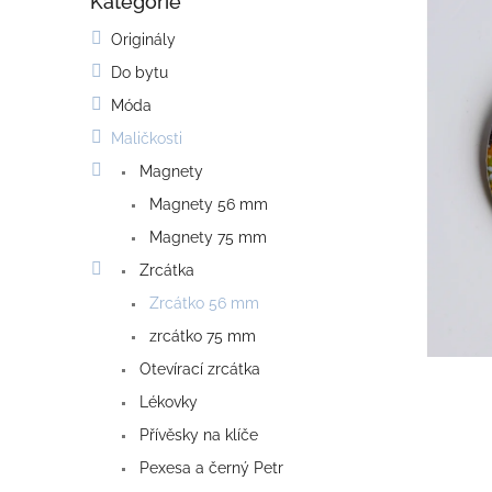
Kategorie
o
Přeskočit
kategorie
s
Originály
t
Do bytu
r
a
Móda
n
Maličkosti
n
í
Magnety
p
Magnety 56 mm
a
Magnety 75 mm
n
e
Zrcátka
l
Zrcátko 56 mm
zrcátko 75 mm
Otevírací zrcátka
Lékovky
Přívěsky na klíče
Pexesa a černý Petr