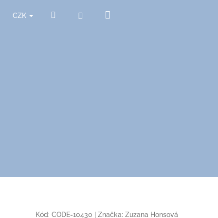
Nákupní
Hledat
Přihlášení
CZK
košík
Kód:
CODE-10430
|
Značka:
Zuzana Honsová