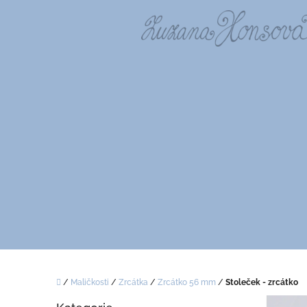
Přejít
na
obsah
Domů
/
Maličkosti
/
Zrcátka
/
Zrcátko 56 mm
/
Stoleček - zrcátko
P