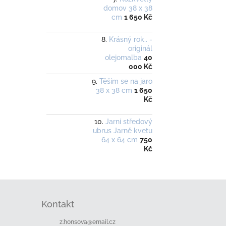
domov 38 x 38
cm
1 650 Kč
Krásný rok.. -
originál
olejomalba
40
000 Kč
Těším se na jaro
38 x 38 cm
1 650
Kč
Jarní středový
ubrus Jarně kvetu
64 x 64 cm
750
Kč
Z
á
Kontakt
p
a
z.honsova
@
email.cz