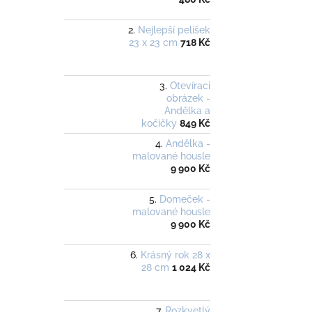
Nejlepší pelíšek
23 x 23 cm
718 Kč
Otevírací
obrázek -
Andělka a
kočičky
849 Kč
Andělka -
malované housle
9 900 Kč
Domeček -
malované housle
9 900 Kč
Krásný rok 28 x
28 cm
1 024 Kč
Rozkvetlý