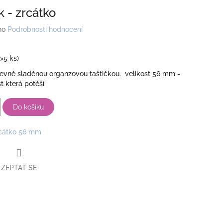
k - zrcátko
no
Podrobnosti hodnocení
(>5 ks)
revně sladěnou organzovou taštičkou. velikost 56 mm -
t která potěší
Do košíku
cátko 56 mm
ZEPTAT SE
book