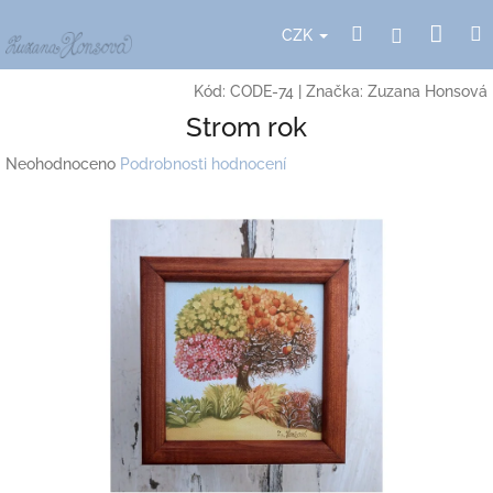
Přejít
Nák
Hledat
Přihlášení
na
CZK
obsah
koší
Kód:
CODE-74
|
Značka:
Zuzana Honsová
Strom rok
Průměrné
Neohodnoceno
Podrobnosti hodnocení
hodnocení
produktu
je
0,0
z
5
hvězdiček.