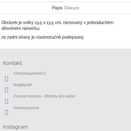
Popis
Diskuze
Obrázek je velký 13,5 x 13,5 cm, rámovaný v jednoduchém
dřevěném rámečku.
ze zadní strany je vlastnoručně podepsaný.
Z
á
Kontakt
p
a
z.honsova
@
email.cz
t
í
603985058
Zuzana Honsová - Obrázky pro radost
honsovazuzana
Instagram