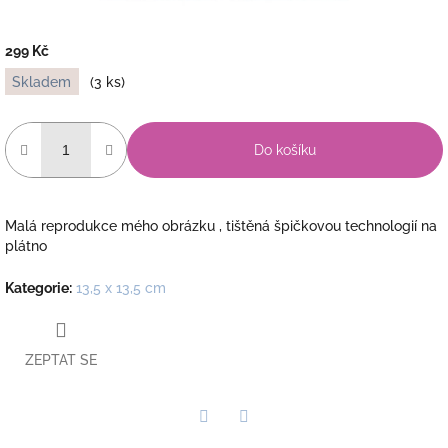
299 Kč
Měrná
Skladem
(3 ks)
cena:
Do košíku
Malá reprodukce mého obrázku , tištěná špičkovou technologií na
plátno
Kategorie
:
13,5 x 13,5 cm
ZEPTAT SE
Twitter
Facebook