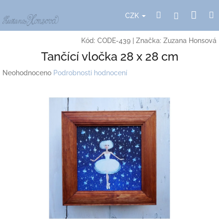
Přejít
Nák
Hledat
Přihlášení
na
CZK
obsah
koší
Kód:
CODE-439
|
Značka:
Zuzana Honsová
Tančící vločka 28 x 28 cm
Průměrné
Neohodnoceno
Podrobnosti hodnocení
hodnocení
produktu
je
0,0
z
5
hvězdiček.