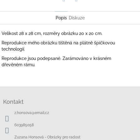
Twitter
Facebook
Popis
Diskuze
Velikost 28 x 28 cm, rozměry obrázku 20 x 20 cm.
Reprodukce mého obrázku tištěná na plátně špičkovou
technologií.
Reprodukce jsou podepsané. Zarámováno v krásném
dřevěném rámu.
Z
á
Kontakt
p
a
z.honsova
@
email.cz
t
í
603985058
Zuzana Honsová - Obrázky pro radost