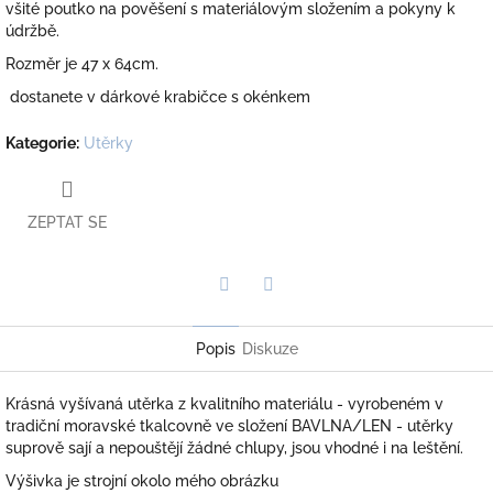
všité poutko na pověšení s materiálovým složením a pokyny k
údržbě.
Rozměr je 47 x 64cm.
dostanete v dárkové krabičce s okénkem
Kategorie
:
Utěrky
ZEPTAT SE
Twitter
Facebook
Popis
Diskuze
Krásná vyšívaná utěrka z kvalitního materiálu - vyrobeném v
tradiční moravské tkalcovně ve složení BAVLNA/LEN - utěrky
suprově sají a nepouštějí žádné chlupy, jsou vhodné i na leštění.
Výšivka je strojní okolo mého obrázku