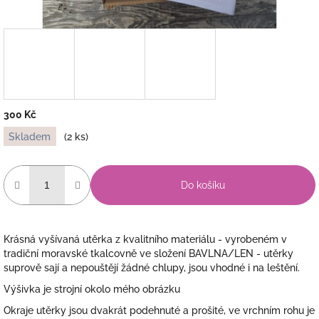
300 Kč
Měrná
Skladem
(2 ks)
cena:
Do košíku
Krásná vyšívaná utěrka z kvalitního materiálu - vyrobeném v
tradiční moravské tkalcovně ve složení BAVLNA/LEN - utěrky
suprově sají a nepouštějí žádné chlupy, jsou vhodné i na leštění.
Výšivka je strojní okolo mého obrázku
Okraje utěrky jsou dvakrát podehnuté a prošité, ve vrchním rohu je