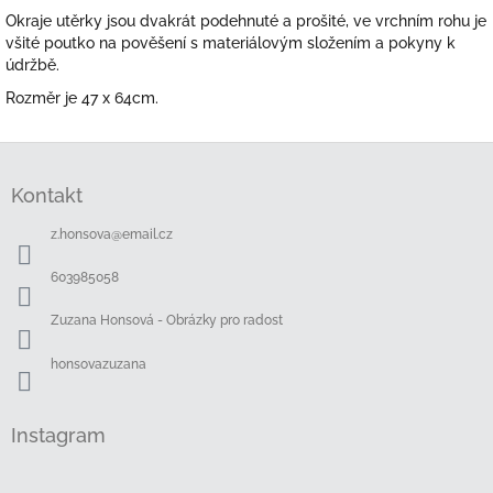
Okraje utěrky jsou dvakrát podehnuté a prošité, ve vrchním rohu je
všité poutko na pověšení s materiálovým složením a pokyny k
údržbě.
Rozměr je 47 x 64cm.
Z
á
Kontakt
p
a
z.honsova
@
email.cz
t
í
603985058
Zuzana Honsová - Obrázky pro radost
honsovazuzana
Instagram