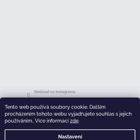
Sledovat na Instagramu
Tento web používá soubory cookie. Dalším
Facebook
procházením tohoto webu vyjadřujete souhlas s jejich
používáním.. Více informací
zde
.
Nastavení
test