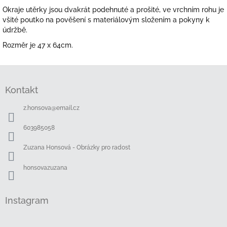
Okraje utěrky jsou dvakrát podehnuté a prošité, ve vrchním rohu je
všité poutko na pověšení s materiálovým složením a pokyny k
údržbě.
Rozměr je 47 x 64cm.
Z
á
Kontakt
p
a
z.honsova
@
email.cz
t
í
603985058
Zuzana Honsová - Obrázky pro radost
honsovazuzana
Instagram