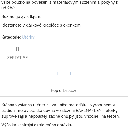
všité poutko na pověšení s materiálovým složením a pokyny k
údržbě.
Rozměr je 47 x 64cm.
dostanete v dárkové krabičce s okénkem
Kategorie
:
Utěrky
ZEPTAT SE
Twitter
Facebook
Popis
Diskuze
Krásná vyšívaná utěrka z kvalitního materiálu - vyrobeném v
tradiční moravské tkalcovně ve složení BAVLNA/LEN - utěrky
suprově sají a nepouštějí žádné chlupy, jsou vhodné i na leštění.
Výšivka je strojní okolo mého obrázku