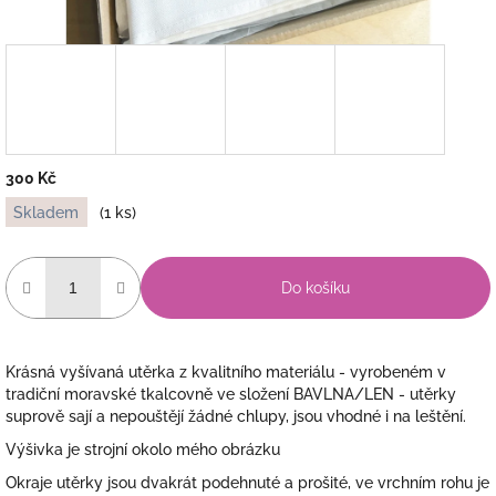
300 Kč
Měrná
Skladem
(1 ks)
cena:
Do košíku
Krásná vyšívaná utěrka z kvalitního materiálu - vyrobeném v
tradiční moravské tkalcovně ve složení BAVLNA/LEN - utěrky
suprově sají a nepouštějí žádné chlupy, jsou vhodné i na leštění.
Výšivka je strojní okolo mého obrázku
Okraje utěrky jsou dvakrát podehnuté a prošité, ve vrchním rohu je