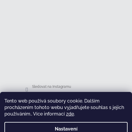
Sledovat na Instagramu
Tento web používá soubory cookie. Dalším
Facebook
procházením tohoto webu vyjadřujete souhlas s jejich
používáním.. Více informací
zde
.
Nastavení
test