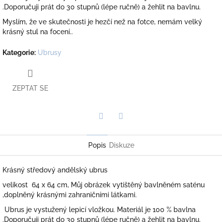
.Doporučuji prát do 30 stupnů (lépe ručně) a žehlit na bavlnu.
Myslím, že ve skutečnosti je hezčí než na fotce, nemám velký
krásný stul na focení..
Kategorie
:
Ubrusy
ZEPTAT SE
Twitter
Facebook
Popis
Diskuze
Krásný středový andělský ubrus
velikost 64 x 64 cm, Můj obrázek vytištěný bavlněném saténu
,doplněný krásnými zahraničními látkami.
Ubrus je
vystužený lepicí vložkou. Materiál je 100 % bavlna
.Doporučuji prát do 30 stupnů (lépe ručně) a žehlit na bavlnu.