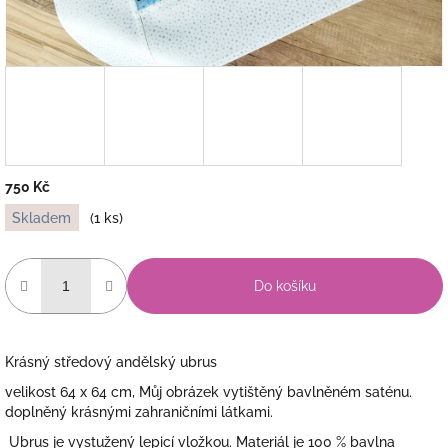
750 Kč
Měrná
Skladem
(1 ks)
cena:
Do košíku
Krásný středový andělský ubrus
velikost 64 x 64 cm, Můj obrázek vytištěný bavlněném saténu.
doplněný krásnými zahraničními látkami.
Ubrus je
vystužený lepicí vložkou. Materiál je 100 % bavlna