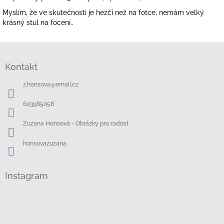
Myslím, že ve skutečnosti je hezčí než na fotce, nemám velký
krásný stul na focení..
Z
á
Kontakt
p
a
z.honsova
@
email.cz
t
í
603985058
Zuzana Honsová - Obrázky pro radost
honsovazuzana
Instagram