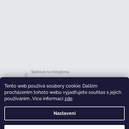
Sledovat na Instagramu
Tento web používá soubory cookie. Dalším
Facebook
procházením tohoto webu vyjadřujete souhlas s jejich
používáním.. Více informací
zde
.
Nastavení
test