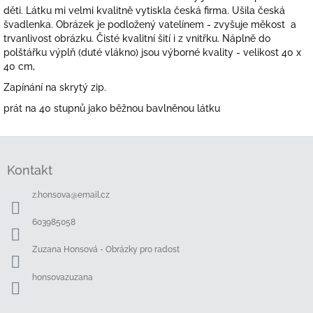
děti. Látku mi velmi kvalitně vytiskla česká firma. Ušila česká
švadlenka. Obrázek je podložený vatelínem - zvyšuje měkost a
trvanlivost obrázku. Čisté kvalitní šití i z vnitřku. Náplně do
polštářku výplň (duté vlákno) jsou výborné kvality - velikost 40 x
40 cm,
Zapínání na skrytý zip.
prát na 40 stupnů jako běžnou bavlněnou látku
Z
á
Kontakt
p
a
z.honsova
@
email.cz
t
í
603985058
Zuzana Honsová - Obrázky pro radost
honsovazuzana