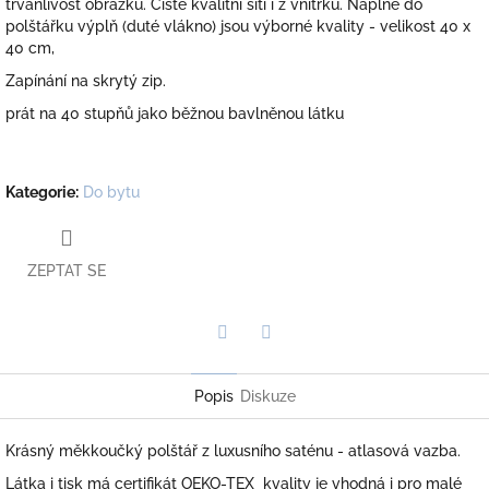
trvanlivost obrázku. Čisté kvalitní šití i z vnitřku. Náplně do
polštářku výplň (duté vlákno) jsou výborné kvality - velikost 40 x
40 cm,
Zapínání na skrytý zip.
prát na 40 stupňů jako běžnou bavlněnou látku
Kategorie
:
Do bytu
ZEPTAT SE
Twitter
Facebook
Popis
Diskuze
Krásný měkkoučký polštář z luxusního saténu - atlasová vazba.
Látka i tisk má certifikát OEKO-TEX kvality je vhodná i pro malé