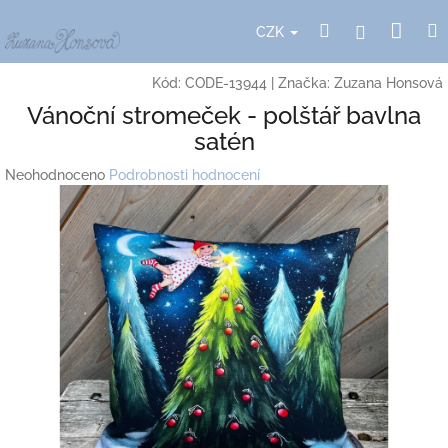
Přejít
Nák
Hledat
Přihlášení
na
CZK
obsah
koší
Kód:
CODE-13944
|
Značka:
Zuzana Honsová
Vánoční stromeček - polštář bavlna
satén
Průměrné
Neohodnoceno
Podrobnosti hodnocení
hodnocení
produktu
je
0,0
z
5
hvězdiček.