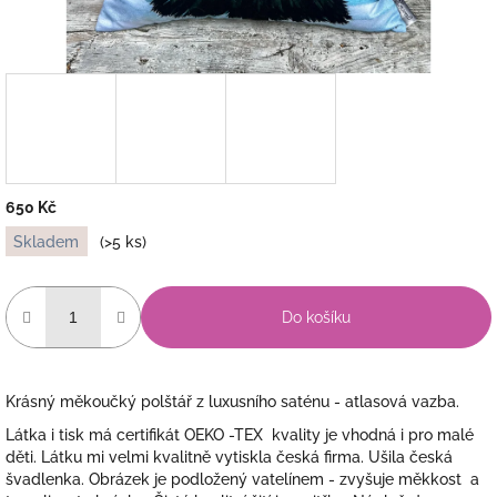
650 Kč
Měrná
Skladem
(>5 ks)
cena:
Do košíku
Krásný měkoučký polštář z luxusního saténu - atlasová vazba.
Látka i tisk má certifikát OEKO -TEX kvality je vhodná i pro malé
děti. Látku mi velmi kvalitně vytiskla česká firma. Ušila česká
švadlenka. Obrázek je podložený vatelínem - zvyšuje měkkost a