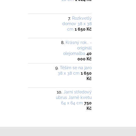
Rozkvetlý
domov 38 x 38
cm
1 650 Kč
Krásný rok.. -
originál
olejomalba
40
000 Kč
Těším se na jaro
38 x 38 cm
1 650
Kč
Jarní středový
ubrus Jarně kvetu
64 x 64 cm
750
Kč
Z