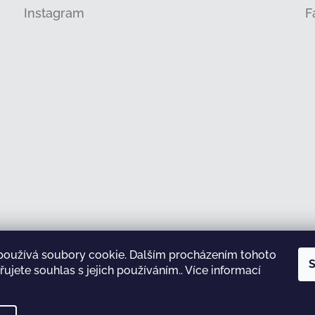
Instagram
F
používá soubory cookie. Dalším procházením tohoto
Sledovat na Instagramu
S
ujete souhlas s jejich používáním.. Více informací
test