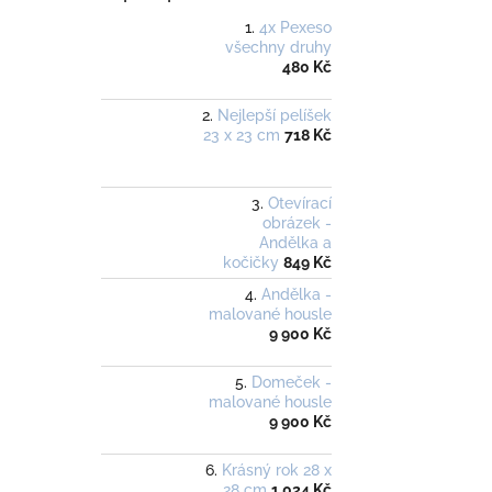
4x Pexeso
všechny druhy
480 Kč
Nejlepší pelíšek
23 x 23 cm
718 Kč
Otevírací
obrázek -
Andělka a
kočičky
849 Kč
Andělka -
malované housle
9 900 Kč
Domeček -
malované housle
9 900 Kč
Krásný rok 28 x
28 cm
1 024 Kč