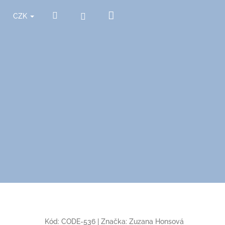
Nákupní
Hledat
Přihlášení
CZK
košík
Kód:
CODE-536
|
Značka:
Zuzana Honsová