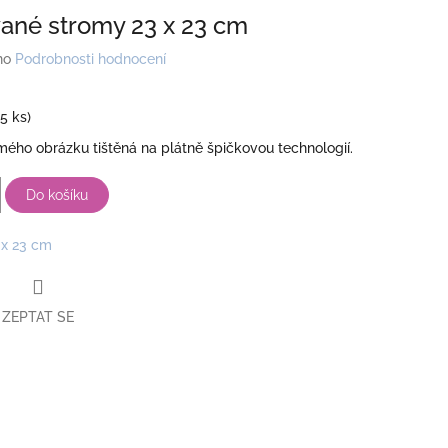
ané stromy 23 x 23 cm
no
Podrobnosti hodnocení
(5 ks)
ého obrázku tištěná na plátně špičkovou technologií.
Do košíku
 x 23 cm
ZEPTAT SE
book