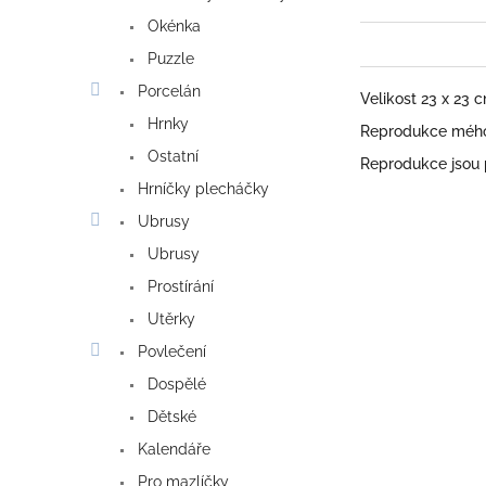
Okénka
Puzzle
Porcelán
Velikost 23 x 23 
Hrnky
Reprodukce mého 
Ostatní
Reprodukce jsou
Hrníčky plecháčky
Ubrusy
Ubrusy
Prostírání
Utěrky
Povlečení
Dospělé
Dětské
Kalendáře
Pro mazlíčky