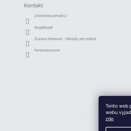
á
Kontakt
p
a
z.honsova
@
email.cz
t
í
603985058
Zuzana Honsová - Obrázky pro radost
honsovazuzana
Tento web 
webu vyjadř
zde
.