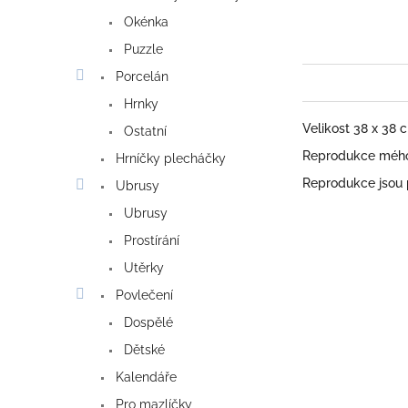
Okénka
Puzzle
Porcelán
Hrnky
Velikost 38 x 38
Ostatní
Reprodukce mého 
Hrníčky plecháčky
Reprodukce jsou
Ubrusy
Ubrusy
Prostírání
Utěrky
Povlečení
Dospělé
Dětské
Kalendáře
Pro mazlíčky