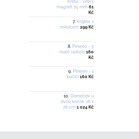
Krétu - velký
magnet 75 mm
61
Kč
Krajina s
měsícem
299 Kč
Pexeso - 3
malé radosti
160
Kč
Pexeso - 1
kočičí
160 Kč
Domeček u
dvou koček 28 x
28 cm
1 024 Kč
Z