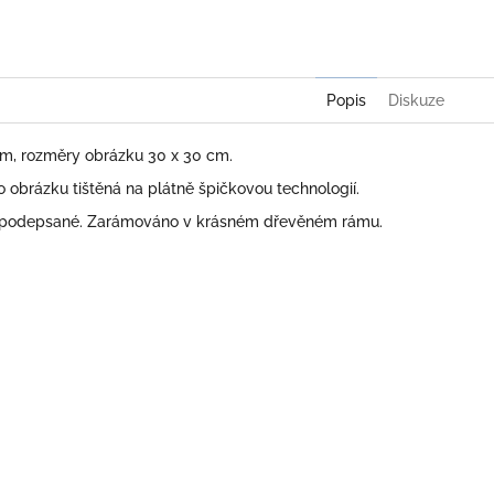
Twitter
Face
Popis
Diskuze
 cm, rozměry obrázku 30 x 30 cm.
obrázku tištěná na plátně špičkovou technologií.
 podepsané. Zarámováno v krásném dřevěném rámu.