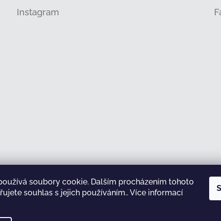
Instagram
F
používá soubory cookie. Dalším procházením tohoto
Sledovat na Instagramu
S
ujete souhlas s jejich používáním.. Více informací
test