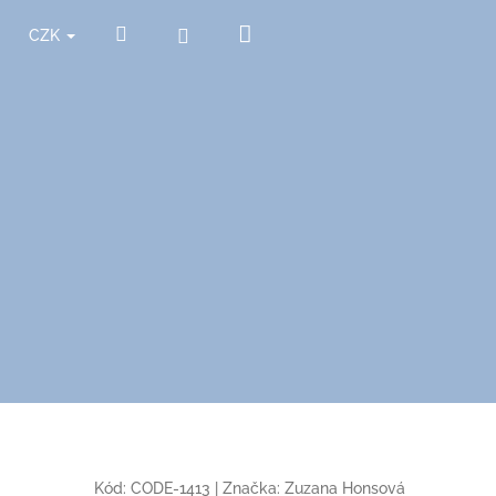
Nákupní
Hledat
Přihlášení
CZK
košík
Kód:
CODE-1413
|
Značka:
Zuzana Honsová