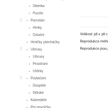
Okénka
Puzzle
Porcelán
Hrnky
Velikost 38 x 38
Ostatní
Reprodukce mého 
Hrníčky plecháčky
Reprodukce jsou
Ubrusy
Ubrusy
Prostírání
Utěrky
Povlečení
Dospělé
Dětské
Kalendáře
Pro mazlíčky