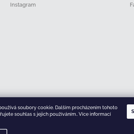
Instagram
F
používá soubory cookie. Dalším procházením tohoto
Sledovat na Instagramu
S
ujete souhlas s jejich používáním.. Více informací
test