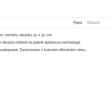
Twitter
Face
Popis
Diskuze
 cm, rozměry obrázku 30 x 30 cm.
obrázku tištěná na plátně špičkovou technologií.
 podepsané. Zarámováno v krásném dřevěném rámu.