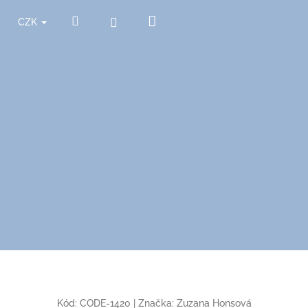
Nákupní
Hledat
Přihlášení
CZK
košík
Kód:
CODE-1420
|
Značka:
Zuzana Honsová