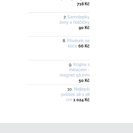
718 Kč
Samolepky
ženy a holčičky
90 Kč
Přívěsek na
klíče
66 Kč
Krajina s
měsícem -
magnet 56 mm
50 Kč
Nejlepší
pelíšek 28 x 28
cm
1 024 Kč
Z