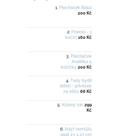
Plecháček Batul
200 Kč
Pexeso - 1
kočičí
160 Kč
Plecháček
Andělka a
kočičky
200 Kč
Tady bydlí
štěstí - přívěsek
na klíče
66 Kč
Krásný rok
299
Kč
Když nemůžu
spát 23 x 23 cm