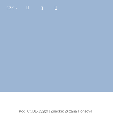
Nákupní
Hledat
Přihlášení
CZK
košík
Kód:
CODE-13956
|
Značka:
Zuzana Honsová