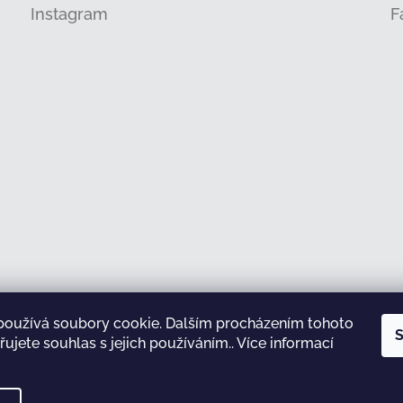
Instagram
F
používá soubory cookie. Dalším procházením tohoto
Sledovat na Instagramu
S
ujete souhlas s jejich používáním.. Více informací
test