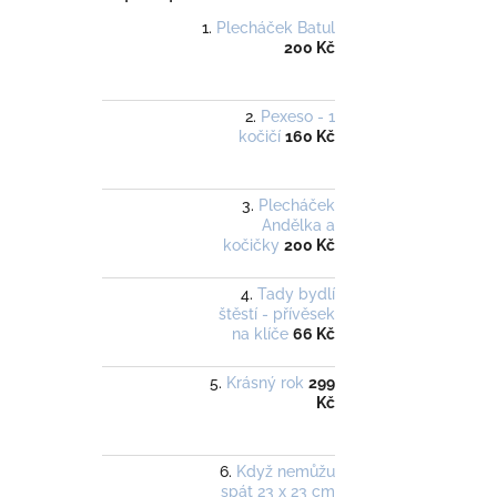
Plecháček Batul
200 Kč
Pexeso - 1
kočičí
160 Kč
Plecháček
Andělka a
kočičky
200 Kč
Tady bydlí
štěstí - přívěsek
na klíče
66 Kč
Krásný rok
299
Kč
Když nemůžu
spát 23 x 23 cm