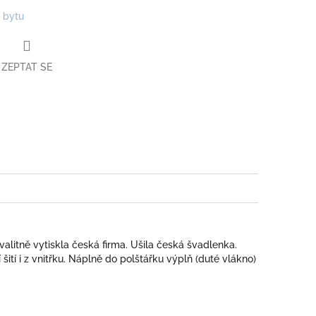
 bytu
ZEPTAT SE
book
valitně vytiskla česká firma. Ušila česká švadlenka.
ití i z vnitřku. Náplně do polštářku výplň (duté vlákno)