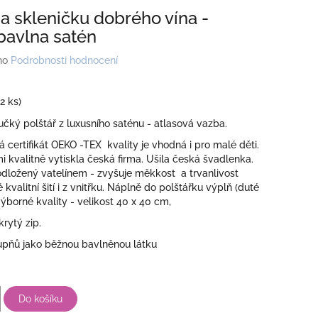
na skleničku dobrého vína -
 bavlna satén
no
Podrobnosti hodnocení
(2 ks)
ký polštář z luxusního saténu - atlasová vazba.
má certifikát OEKO -TEX kvality je vhodná i pro malé děti.
i kvalitně vytiskla česká firma. Ušila česká švadlenka.
odložený vatelínem - zvyšuje měkkost a trvanlivost
 kvalitní šití i z vnitřku. Náplně do polštářku výplň (duté
výborné kvality - velikost 40 x 40 cm,
krytý zip.
tupňů jako běžnou bavlněnou látku
Do košíku