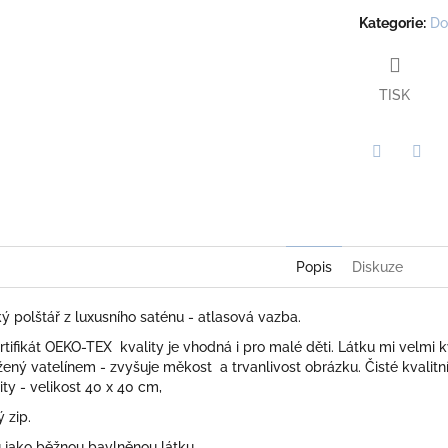
Kategorie
:
Do
TISK
Twitter
Face
Popis
Diskuze
 polštář z luxusního saténu - atlasová vazba.
ertifikát OEKO-TEX kvality je vhodná i pro malé děti. Látku mi velmi k
ený vatelínem - zvyšuje měkost a trvanlivost obrázku. Čisté kvalitní š
ity - velikost 40 x 40 cm,
 zip.
ů jako běžnou bavlněnou látku