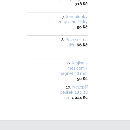
718 Kč
Samolepky
ženy a holčičky
90 Kč
Přívěsek na
klíče
66 Kč
Krajina s
měsícem -
magnet 56 mm
50 Kč
Nejlepší
pelíšek 28 x 28
cm
1 024 Kč
Z