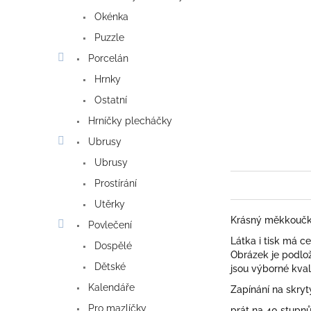
Okénka
Puzzle
Porcelán
Hrnky
Ostatní
Hrníčky plecháčky
Ubrusy
Ubrusy
Prostírání
Utěrky
Krásný měkkoučký
Povlečení
Látka i tisk má c
Dospělé
Obrázek je podlož
Dětské
jsou výborné kval
Kalendáře
Zapínání na skrytý
Pro mazlíčky
prát na 40 stupn