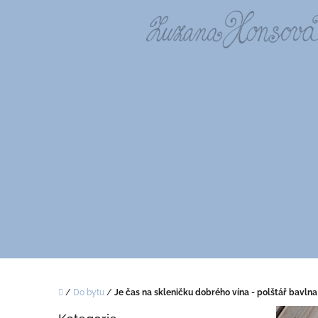
Přejít
na
obsah
Domů
/
Do bytu
/
Je čas na skleničku dobrého vína - polštář bavlna
P