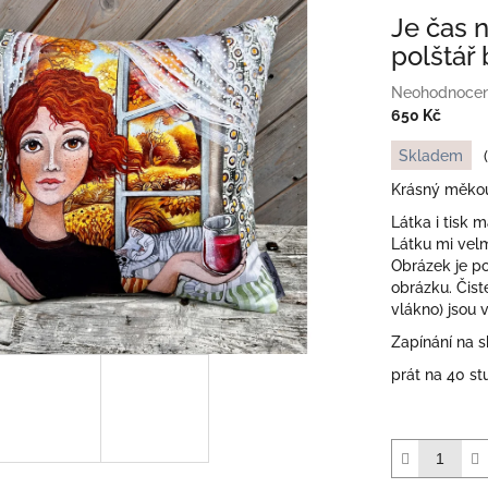
Je čas 
polštář
Průměrné
Neohodnoce
hodnocení
650 Kč
produktu
Měrná
Skladem
je
cena:
0,0
Krásný měkouč
z
Látka i tisk 
5
Látku mi velm
hvězdiček.
Obrázek je p
obrázku. Čisté
vlákno) jsou 
Zapínání na s
prát na 40 s