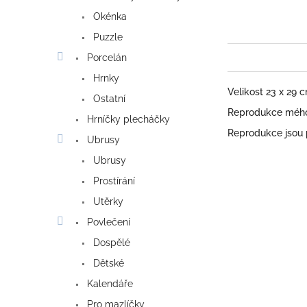
Okénka
Puzzle
Porcelán
Hrnky
Velikost 23 x 29 
Ostatní
Reprodukce mého 
Hrníčky plecháčky
Reprodukce jsou
Ubrusy
Ubrusy
Prostírání
Utěrky
Povlečení
Dospělé
Dětské
Kalendáře
Pro mazlíčky