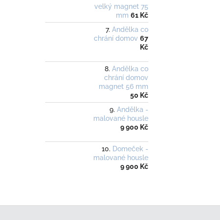
velký magnet 75
mm
61 Kč
Andělka co
chrání domov
67
Kč
Andělka co
chrání domov
magnet 56 mm
50 Kč
Andělka -
malované housle
9 900 Kč
Domeček -
malované housle
9 900 Kč
Z