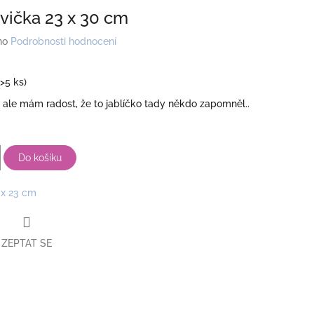
avička 23 x 30 cm
no
Podrobnosti hodnocení
(>5 ks)
a, ale mám radost, že to jablíčko tady někdo zapomněl..
Do košíku
 x 23 cm
ZEPTAT SE
book