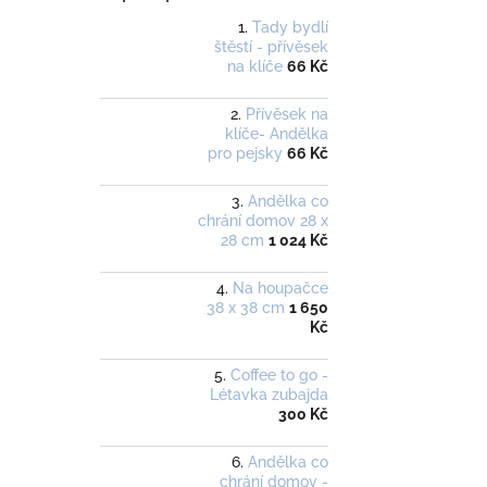
Tady bydlí
štěstí - přívěsek
na klíče
66 Kč
Přívěsek na
klíče- Andělka
pro pejsky
66 Kč
Andělka co
chrání domov 28 x
28 cm
1 024 Kč
Na houpačce
38 x 38 cm
1 650
Kč
Coffee to go -
Létavka zubajda
300 Kč
Andělka co
chrání domov -