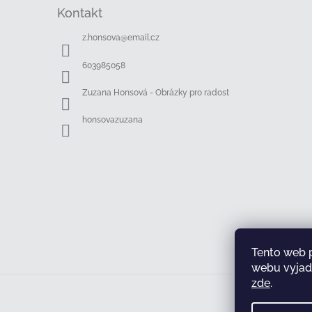
á
Kontakt
p
a
z.honsova
@
email.cz
t
í
603985058
Zuzana Honsová - Obrázky pro radost
honsovazuzana
Tento web 
webu vyjadř
zde
.