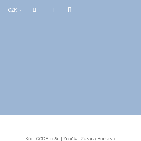
Nákupní
Hledat
Přihlášení
CZK
košík
Kód:
CODE-1080
|
Značka:
Zuzana Honsová