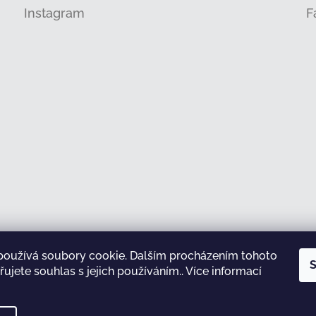
Instagram
F
používá soubory cookie. Dalším procházením tohoto
Sledovat na Instagramu
S
ujete souhlas s jejich používáním.. Více informací
test