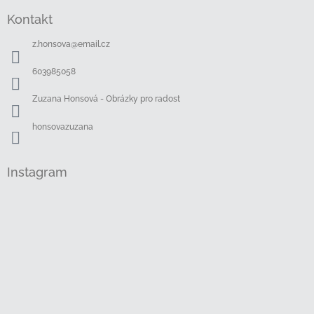
á
Kontakt
p
a
z.honsova
@
email.cz
t
í
603985058
Zuzana Honsová - Obrázky pro radost
honsovazuzana
Instagram