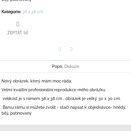
Kategorie
:
38 x 38 cm
ZEPTAT SE
Twitter
Facebook
Popis
Diskuze
Nový obrázek, který mám moc ráda.
Velmi kvalitní profesionální reprodukce mého obrázku.
velikost je s rámem 38 x 38 cm , obrázek je velký 30 x 30 cm.
Barvu rámu si můžete zvolit - stačí napsat k objednávce- hnědý,
bílý, patinovaný
Z