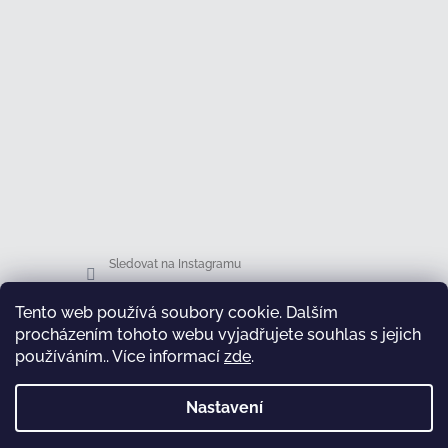
Sledovat na Instagramu
Tento web používá soubory cookie. Dalším
Facebook
procházením tohoto webu vyjadřujete souhlas s jejich
používáním.. Více informací
zde
.
Nastavení
test