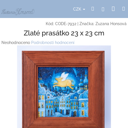
Přejít
Nák
Hledat
Přihlášení
na
CZK
obsah
koší
Kód:
CODE-7932
|
Značka:
Zuzana Honsová
Zlaté prasátko 23 x 23 cm
Průměrné
Neohodnoceno
Podrobnosti hodnocení
hodnocení
produktu
je
0,0
z
5
hvězdiček.