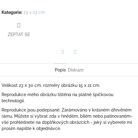
Kategorie
:
23 x 23 cm
ZEPTAT SE
Twitter
Facebook
Popis
Diskuze
Velikost 23 x 30 cm, rozměry obrázku 15 x 21 cm.
Reprodukce mého obrázku tištěná na plátně špičkovou
technologií.
Reprodukce jsou podepsané. Zarámováno v krásném dřevěném
rámu. Můžete si vybrat zda v hnědém, bílém nebo patinovaném-
vše prohlédnete na doplňkových obrázcích - jaký si vyberete mi
prosím napište k objednávce.