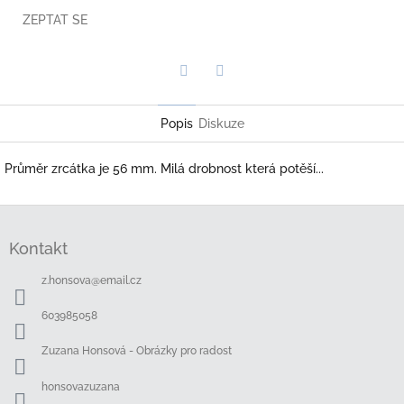
ZEPTAT SE
Twitter
Facebook
Popis
Diskuze
Průměr zrcátka je 56 mm. Milá drobnost která potěší...
Z
á
Kontakt
p
a
z.honsova
@
email.cz
t
í
603985058
Zuzana Honsová - Obrázky pro radost
honsovazuzana