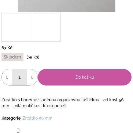
67 Kč
Měrná
Skladem
(>5 ks)
cena:
Do košíku
Zrcátko s barevně sladěnou organzovou taštičkou. velikost 56
mm - milá maličkost která potěší
Kategorie
:
Zrcátko 56 mm