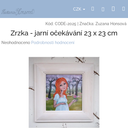
Přejít
Nák
Hledat
Přihlášení
na
CZK
obsah
koší
Kód:
CODE-2025
|
Značka:
Zuzana Honsová
Zrzka - jarní očekávání 23 x 23 cm
Průměrné
Neohodnoceno
Podrobnosti hodnocení
hodnocení
produktu
je
0,0
z
5
hvězdiček.