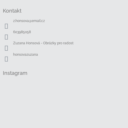
Z
á
Kontakt
p
a
z.honsova
@
email.cz
t
í
603985058
Zuzana Honsová - Obrázky pro radost
honsovazuzana
Instagram