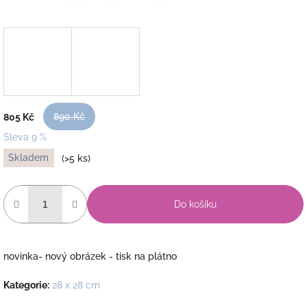
890 Kč
805 Kč
Sleva 9 %
Měrná
Skladem
(>5 ks)
cena:
Do košíku
novinka- nový obrázek - tisk na plátno
Kategorie
:
28 x 28 cm