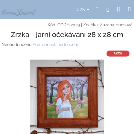
Přejít
Nák
Hledat
Přihlášení
na
CZK
obsah
koší
Kód:
CODE-2029
|
Značka:
Zuzana Honsová
Zrzka - jarní očekávání 28 x 28 cm
Průměrné
Neohodnoceno
Podrobnosti hodnocení
hodnocení
AKCE
produktu
je
0,0
z
5
hvězdiček.