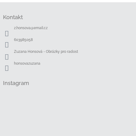
Z
á
Kontakt
p
a
z.honsova
@
email.cz
t
í
603985058
Zuzana Honsová - Obrázky pro radost
honsovazuzana
Instagram