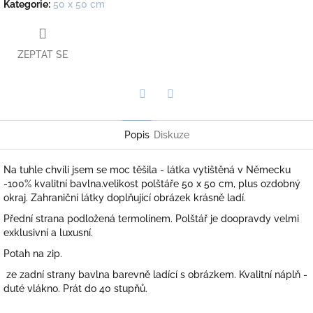
Kategorie
:
50 x 50 cm
ZEPTAT SE
Twitter
Facebook
Popis
Diskuze
Na tuhle chvíli jsem se moc těšila - látka vytištěná v Německu
-100% kvalitní bavlna.velikost polštáře 50 x 50 cm, plus ozdobný
okraj. Zahraniční látky doplňující obrázek krásně ladí.
Přední strana podložená termolínem. Polštář je doopravdy velmi
exklusivní a luxusní.
Potah na zip.
ze zadní strany bavlna barevně ladící s obrázkem. Kvalitní náplň -
duté vlákno. Prát do 40 stupňů.