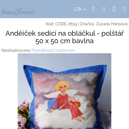
Přejít
Nák
Hledat
Přihlášení
na
CZK
obsah
koší
Kód:
CODE-7639
|
Značka:
Zuzana Honsová
Anděíček sedící na obláčkul - polštář
50 x 50 cm bavlna
Průměrné
Neohodnoceno
Podrobnosti hodnocení
hodnocení
produktu
je
0,0
z
5
hvězdiček.