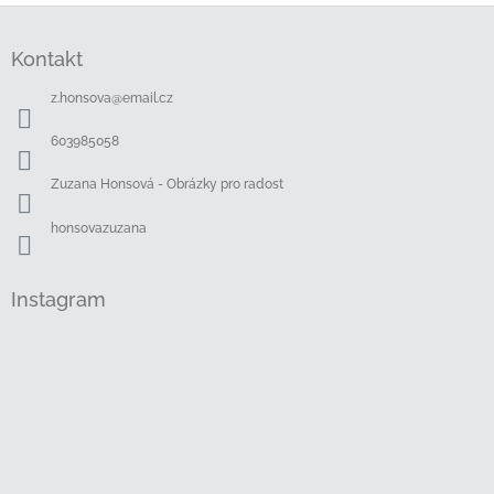
Z
á
Kontakt
p
a
z.honsova
@
email.cz
t
í
603985058
Zuzana Honsová - Obrázky pro radost
honsovazuzana
Instagram