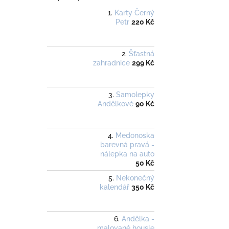
Karty Černý
Petr
220 Kč
Šťastná
zahradnice
299 Kč
Samolepky
Andělkové
90 Kč
Medonoska
barevná pravá -
nálepka na auto
50 Kč
Nekonečný
kalendář
350 Kč
Andělka -
malované housle