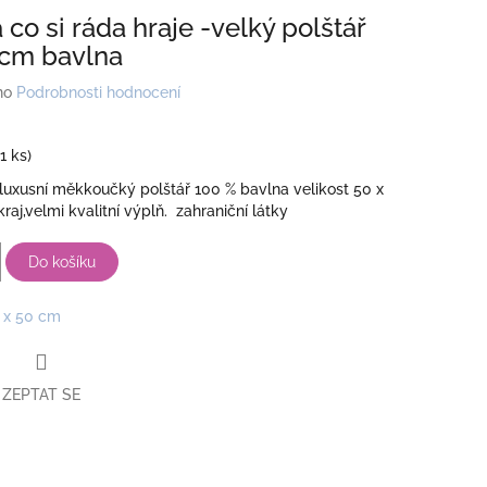
co si ráda hraje -velký polštář
 cm bavlna
no
Podrobnosti hodnocení
(1 ks)
luxusní měkkoučký polštář 100 % bavlna velikost 50 x
raj,velmi kvalitní výplň. zahraniční látky
Do košíku
 x 50 cm
ZEPTAT SE
book