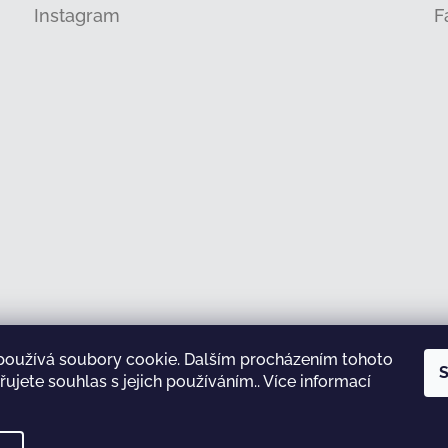
Instagram
F
používá soubory cookie. Dalším procházením tohoto
Sledovat na Instagramu
S
ujete souhlas s jejich používáním.. Více informací
test