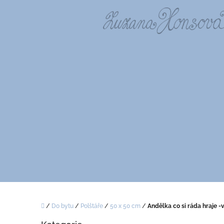
Přejít
na
obsah
Domů
/
Do bytu
/
Polštáře
/
50 x 50 cm
/
Andělka co si ráda hraje -
P