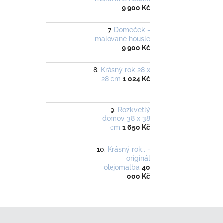
9 900 Kč
Domeček -
malované housle
9 900 Kč
Krásný rok 28 x
28 cm
1 024 Kč
Rozkvetlý
domov 38 x 38
cm
1 650 Kč
Krásný rok.. -
originál
olejomalba
40
000 Kč
Z