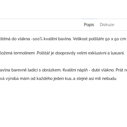
Popis
Diskuze
tištěná do vlákna -100% kvalitní bavlna. Velikost polštáře 50 x 50 cm
ložená termolínem .Polštář je doopravdy velmi exklusivní a luxusní.
avlna barevně ladící s obrázkem. Kvalitní náplň - duté vlákno. Prát 
iová výroba mám od každého jeden kus..a stejné asi mít nebudu