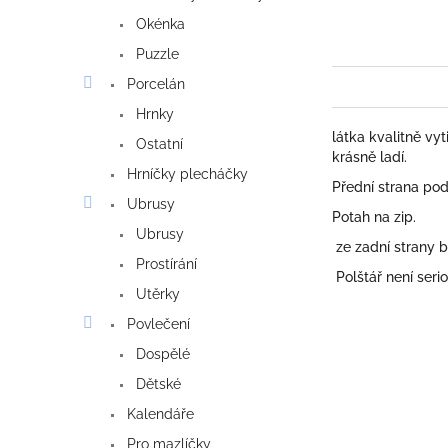
Okénka
Puzzle
Porcelán
Hrnky
látka kvalitně vy
Ostatní
krásně ladí.
Hrníčky plecháčky
Přední strana pod
Ubrusy
Potah na zip.
Ubrusy
ze zadní strany b
Prostírání
Polštář není ser
Utěrky
Povlečení
Dospělé
Dětské
Kalendáře
Pro mazlíčky