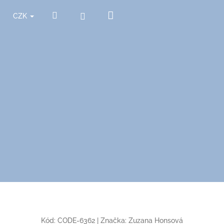
Nákupní
Hledat
Přihlášení
CZK
košík
Kód:
CODE-6362
|
Značka:
Zuzana Honsová