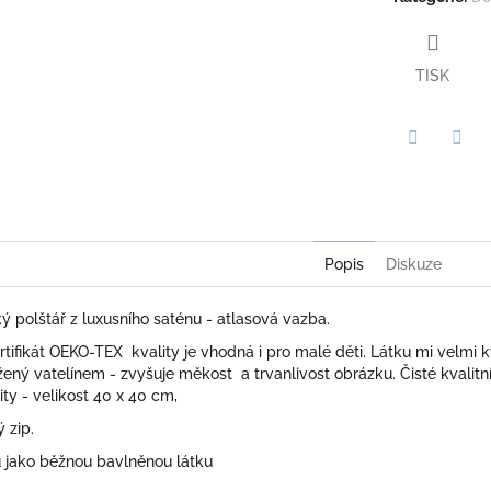
TISK
Twitter
Face
Popis
Diskuze
 polštář z luxusního saténu - atlasová vazba.
ertifikát OEKO-TEX kvality je vhodná i pro malé děti. Látku mi velmi k
ený vatelínem - zvyšuje měkost a trvanlivost obrázku. Čisté kvalitní š
ity - velikost 40 x 40 cm,
 zip.
ů jako běžnou bavlněnou látku