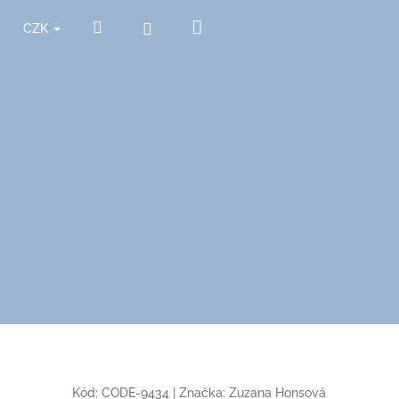
Nákupní
Hledat
Přihlášení
CZK
košík
Kód:
CODE-9434
|
Značka:
Zuzana Honsová