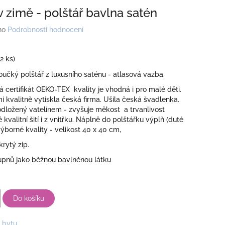
v zimě - polštář bavlna satén
no
Podrobnosti hodnocení
(2 ks)
čký polštář z luxusního saténu - atlasová vazba.
má certifikát OEKO-TEX kvality je vhodná i pro malé děti.
i kvalitně vytiskla česká firma. Ušila česká švadlenka.
dložený vatelínem - zvyšuje měkost a trvanlivost
 kvalitní šití i z vnitřku. Náplně do polštářku výplň (duté
výborné kvality - velikost 40 x 40 cm,
krytý zip.
tupnů jako běžnou bavlněnou látku
Do košíku
 bytu