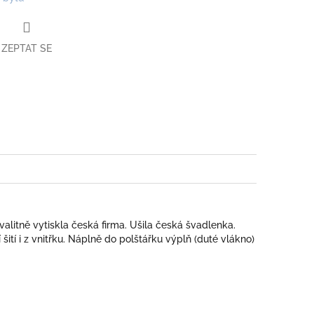
ZEPTAT SE
book
valitně vytiskla česká firma. Ušila česká švadlenka.
ití i z vnitřku. Náplně do polštářku výplň (duté vlákno)