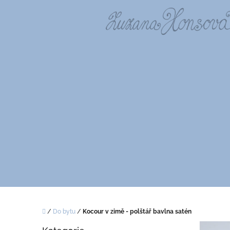
Přejít
na
obsah
Domů
/
Do bytu
/
Kocour v zimě - polštář bavlna satén
P