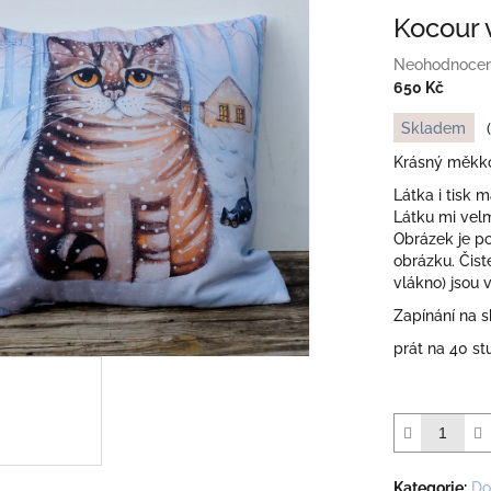
Kocour 
Průměrné
Neohodnoce
hodnocení
650 Kč
produktu
Měrná
Skladem
je
cena:
0,0
Krásný měkkou
z
Látka i tisk 
5
Látku mi velm
hvězdiček.
Obrázek je po
obrázku. Čisté
vlákno) jsou 
Zapínání na s
prát na 40 s
Kategorie
:
Do