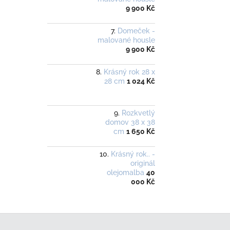
9 900 Kč
Domeček -
malované housle
9 900 Kč
Krásný rok 28 x
28 cm
1 024 Kč
Rozkvetlý
domov 38 x 38
cm
1 650 Kč
Krásný rok.. -
originál
olejomalba
40
000 Kč
Z