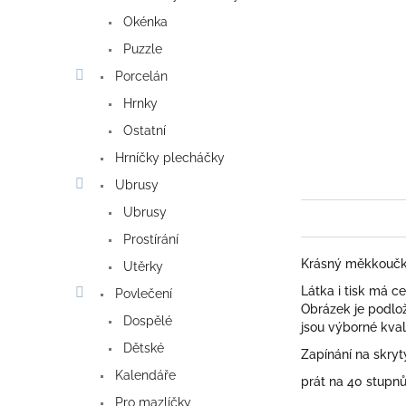
Okénka
Puzzle
Porcelán
Hrnky
Ostatní
Hrníčky plecháčky
Ubrusy
Ubrusy
Prostírání
Krásný měkkoučký
Utěrky
Látka i tisk má c
Povlečení
Obrázek je podlož
Dospělé
jsou výborné kval
Dětské
Zapínání na skrytý
Kalendáře
prát na 40 stupn
Pro mazlíčky