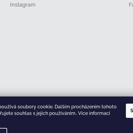
Instagram
F
používá soubory cookie. Dalším procházením tohoto
Sledovat na Instagramu
S
ujete souhlas s jejich používáním.. Více informací
test