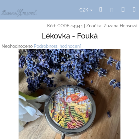
Přejít
Nák
Hledat
Přihlášení
na
CZK
obsah
koší
Kód:
CODE-14944
|
Značka:
Zuzana Honsová
Lékovka - Fouká
Průměrné
Neohodnoceno
Podrobnosti hodnocení
hodnocení
produktu
je
0,0
z
5
hvězdiček.