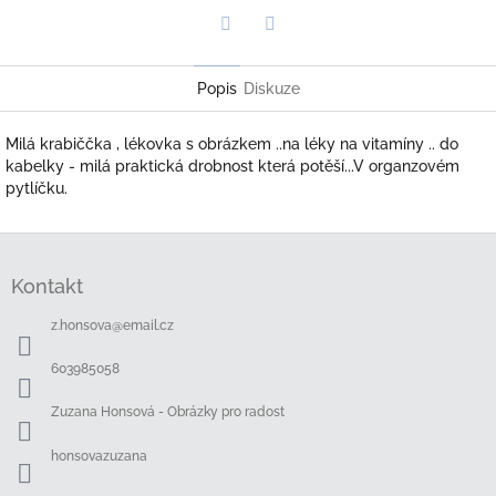
Twitter
Facebook
Popis
Diskuze
Milá krabiččka , lékovka s obrázkem ..na léky na vitamíny .. do
kabelky - milá praktická drobnost která potěší...V organzovém
pytlíčku.
Z
á
Kontakt
p
a
z.honsova
@
email.cz
t
í
603985058
Zuzana Honsová - Obrázky pro radost
honsovazuzana